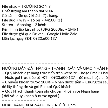
File nhạc – TRƯỜNG SƠN 9
Chất lượng âm thanh đạt 90%
Có sẵn – Xin quý khách đặt hàng.
File đuôi ( wav – 16 bis – 44100Hz )
Stereo – Annalog – 2 kênh
Kèm hình Bìa List nhạc ( JPG 2050fix ~ 1Mb )
File được gởi qua Driver – Google Hoặc Zalo
Liên lạc ngay SĐT: 0933.600.137
= = = = = = = = = == = = = = = = = = =
HƯỚNG DẪN ĐẶT HÀNG – THANH TOÁN VÀ GIAO NHẬN 
– Quý khách đặt hàng trực tiếp trên website – hoặc Email: ( b
– Hoặc gọi trực tiếp tới ĐT – 0933.600.137 – để mua hoặc ch
– Chuyển khoản trước 100% – Nhận được tiền – Chúng tôi sẽ g
để lấy thông tin và gởi File tới Quý khách
– Quý khách thanh toán phí chuyển khoản với Ngân hàng
( đối với quý khách ở nước ngoài ).
= = = = = = = = = = = = = =
NHẠC VÀNG XƯA-SÀI GÒN -TRƯỚC 1975