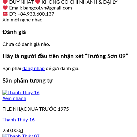
DUY NHẤT
KHÔNG CÓ CHI NHÁNH & ĐẠI LÝ
Email: bangcoi.vn@gmail.com
ĐT: +84.933.600.137
Xin mời nghe nhạc
Đánh giá
Chưa có đánh giá nào.
Hãy là người đầu tiên nhận xét “Trường Sơn 09”
Bạn phải
đăng nhập
để gửi đánh giá.
Sản phẩm tương tự
Xem nhanh
FILE NHẠC XƯA TRƯỚC 1975
Thanh Thúy 16
250,000
₫