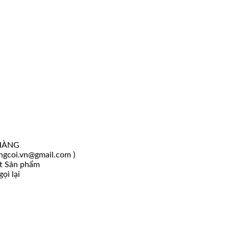
HÀNG
angcoi.vn@gmail.com )
ốt Sản phẩm
ọi lại