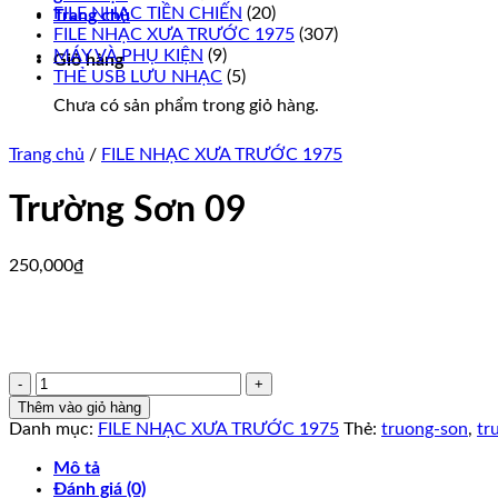
FILE NHẠC TIỀN CHIẾN
(20)
Trang chủ
FILE NHẠC XƯA TRƯỚC 1975
(307)
MÁY VÀ PHỤ KIỆN
(9)
Giỏ hàng
THẺ USB LƯU NHẠC
(5)
Chưa có sản phẩm trong giỏ hàng.
Trang chủ
/
FILE NHẠC XƯA TRƯỚC 1975
Trường Sơn 09
250,000
₫
Trường
Sơn
Thêm vào giỏ hàng
09
Danh mục:
FILE NHẠC XƯA TRƯỚC 1975
Thẻ:
truong-son
,
tr
số
lượng
Mô tả
Đánh giá (0)