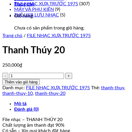
FILE NHẠC XƯA TRƯỚC 1975
(307)
Trang chủ
MÁY VÀ PHỤ KIỆN
(9)
THẺ USB LƯU NHẠC
(5)
Giỏ hàng
Chưa có sản phẩm trong giỏ hàng.
Trang chủ
/
FILE NHẠC XƯA TRƯỚC 1975
Thanh Thúy 20
250,000
₫
Thanh
Thúy
Thêm vào giỏ hàng
20
Danh mục:
FILE NHẠC XƯA TRƯỚC 1975
Thẻ:
thanh-thuy
,
số
thanh-thuy-10
,
thanh-thuy-20
lượng
Mô tả
Đánh giá (0)
File nhạc – THANH THÚY 20
Chất lượng âm thanh đạt 90%
Có sẵn – Xin quý khách đặt hàng.