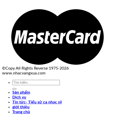
©Copy All Rights Reverse 1975-2026
www.nhacvangxua.com
Tìm
kiếm:
Sản phẩm
Dịch vụ
Tin tức- Tiểu sử ca nhạc sỹ
giới thiệu
Trang chủ