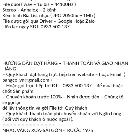
File đuôi ( wav – 16 bis – 44100Hz )
Stereo – Annalog – 2 kênh
Kèm hình Bìa List nhạc ( JPG 2050fix ~ 1Mb )
File được gởi qua Driver – Google Hoặc Zalo
Liên lạc ngay SĐT: 0933.600.137
= = = = = = = = = == = = = = = = = = =
HƯỚNG DẪN ĐẶT HÀNG – THANH TOÁN VÀ GIAO NHẬN
HÀNG
– Quý khách đặt hàng trực tiếp trên website – hoặc Email: (
bangcoi.vn@gmail.com )
– Hoặc gọi trực tiếp tới ĐT – 0933.600.137 – để mua hoặc
chốt Sản phẩm
– Chuyển khoản trước 100% – Nhận được tiền – Chúng tôi
sẽ gọi lại
để lấy thông tin và gởi File tới Quý khách
– Quý khách thanh toán phí chuyển khoản với Ngân hàng
( đối với quý khách ở nước ngoài ).
= = = = = = = = = = = = = =
NHẠC VÀNG XƯA-SÀI GÒN -TRƯỚC 1975