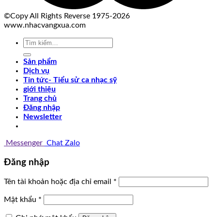
©Copy All Rights Reverse 1975-2026
www.nhacvangxua.com
Tìm
kiếm:
Sản phẩm
Dịch vụ
Tin tức- Tiểu sử ca nhạc sỹ
giới thiệu
Trang chủ
Đăng nhập
Newsletter
Messenger
Chat Zalo
Đăng nhập
Tên tài khoản hoặc địa chỉ email
*
Mật khẩu
*