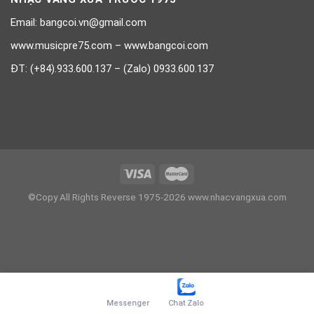
Email: bangcoi.vn@gmail.com
www.musicpre75.com – www.bangcoi.com
ĐT: (+84).933.600.137 – (Zalo) 0933.600.137
©Copy All Rights Reverse 1975-2026 www.nhacvangxua.com
Messenger
Chat Zalo