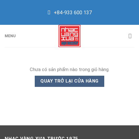
Skip
to
+84-933 600 137
content
MENU
Chưa có sản phẩm nào trong giỏ hàng.
QUAY TRỞ LẠI CỬA HÀNG
NHẠC VÀNG XƯA TRƯỚC 1975