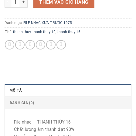
THÊM VÀO GIỎ HÀNG
Danh mục:
FILE NHẠC XƯA TRƯỚC 1975
Thẻ:
thanh-thuy
,
thanh-thuy-10
,
thanh-thuy-16
MÔ TẢ
ĐÁNH GIÁ (0)
File nhạc – THANH THÚY 16
Chất lượng âm thanh đạt 90%