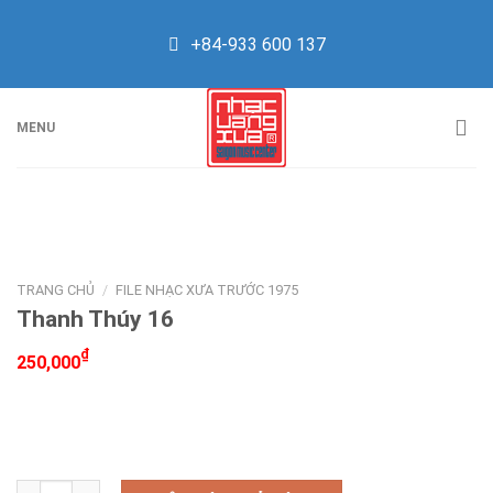
Skip
to
+84-933 600 137
content
MENU
TRANG CHỦ
/
FILE NHẠC XƯA TRƯỚC 1975
Thanh Thúy 16
₫
250,000
Thanh Thúy 16 số lượng