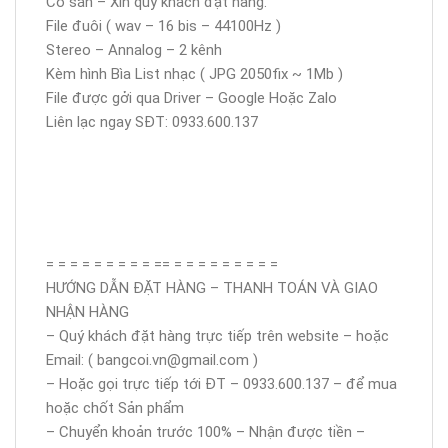
Có sẵn – Xin quý khách đặt hàng.
File đuôi ( wav – 16 bis – 44100Hz )
Stereo – Annalog – 2 kênh
Kèm hình Bìa List nhạc ( JPG 2050fix ~ 1Mb )
File được gởi qua Driver – Google Hoặc Zalo
Liên lạc ngay SĐT: 0933.600.137
= = = = = = = = = == = = = = = = = = =
HƯỚNG DẪN ĐẶT HÀNG – THANH TOÁN VÀ GIAO
NHẬN HÀNG
– Quý khách đặt hàng trực tiếp trên website – hoặc
Email: ( bangcoi.vn@gmail.com )
– Hoặc gọi trực tiếp tới ĐT – 0933.600.137 – để mua
hoặc chốt Sản phẩm
– Chuyển khoản trước 100% – Nhận được tiền –