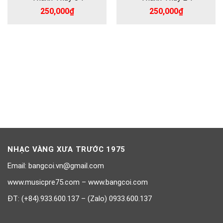
250,000
₫
250,000
₫
NHẠC VÀNG XƯA TRƯỚC 1975
Email: bangcoi.vn@gmail.com
www.musicpre75.com – www.bangcoi.com
ĐT: (+84).933.600.137 – (Zalo) 0933.600.137