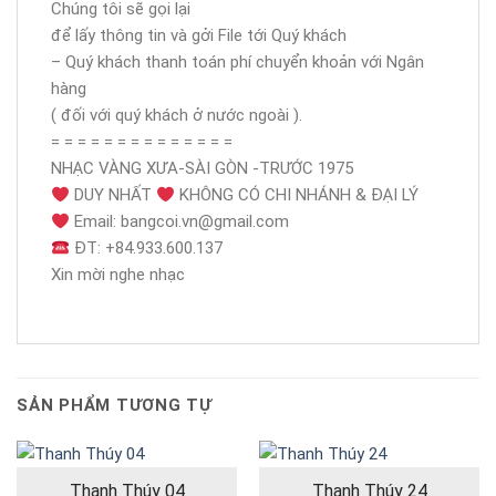
Chúng tôi sẽ gọi lại
để lấy thông tin và gởi File tới Quý khách
– Quý khách thanh toán phí chuyển khoản với Ngân
hàng
( đối với quý khách ở nước ngoài ).
= = = = = = = = = = = = = =
NHẠC VÀNG XƯA-SÀI GÒN -TRƯỚC 1975
DUY NHẤT
KHÔNG CÓ CHI NHÁNH & ĐẠI LÝ
Email: bangcoi.vn@gmail.com
ĐT: +84.933.600.137
Xin mời nghe nhạc
SẢN PHẨM TƯƠNG TỰ
Thanh Thúy 04
Thanh Thúy 24