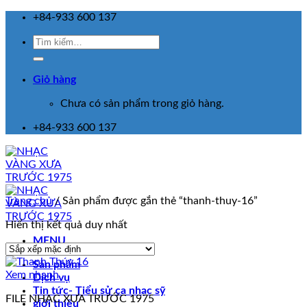
Skip
+84-933 600 137
to
Tìm
content
kiếm:
Giỏ hàng
Chưa có sản phẩm trong giỏ hàng.
+84-933 600 137
Trang chủ
/
Sản phẩm được gắn thẻ “thanh-thuy-16”
Hiển thị kết quả duy nhất
MENU
Sản phẩm
Xem nhanh
Dịch vụ
Tin tức- Tiểu sử ca nhạc sỹ
FILE NHẠC XƯA TRƯỚC 1975
giới thiệu