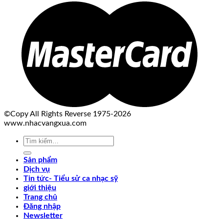
©Copy All Rights Reverse 1975-2026
www.nhacvangxua.com
Tìm
kiếm:
Sản phẩm
Dịch vụ
Tin tức- Tiểu sử ca nhạc sỹ
giới thiệu
Trang chủ
Đăng nhập
Newsletter