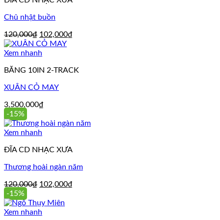
Chủ nhật buồn
Giá
Giá
120,000
₫
102,000
₫
gốc
hiện
là:
tại
Xem nhanh
120,000₫.
là:
BĂNG 10IN 2-TRACK
102,000₫.
XUÂN CỎ MAY
3,500,000
₫
-15%
Xem nhanh
ĐĨA CD NHẠC XƯA
Thương hoài ngàn năm
Giá
Giá
120,000
₫
102,000
₫
gốc
hiện
-15%
là:
tại
120,000₫.
là:
Xem nhanh