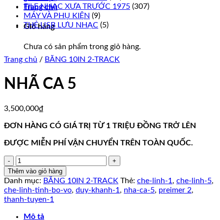
FILE NHẠC XƯA TRƯỚC 1975
(307)
Trang chủ
MÁY VÀ PHỤ KIỆN
(9)
THẺ USB LƯU NHẠC
(5)
Giỏ hàng
Chưa có sản phẩm trong giỏ hàng.
Trang chủ
/
BĂNG 10IN 2-TRACK
NHÃ CA 5
3,500,000
₫
ĐƠN HÀNG CÓ GIÁ TRỊ TỪ 1 TRIỆU ĐỒNG TRỞ LÊN
ĐƯỢC MIỄN PHÍ VẬN CHUYỂN TRÊN TOÀN QUỐC.
NHÃ
CA
Thêm vào giỏ hàng
5
Danh mục:
BĂNG 10IN 2-TRACK
Thẻ:
che-linh-1
,
che-linh-5
,
số
che-linh-tinh-bo-vo
,
duy-khanh-1
,
nha-ca-5
,
preimer 2
,
lượng
thanh-tuyen-1
Mô tả