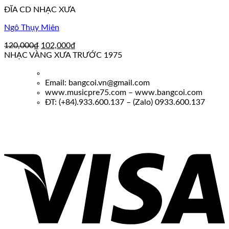
102,000₫.
ĐĨA CD NHẠC XƯA
Ngô Thụy Miên
Giá
Giá
120,000
₫
102,000
₫
gốc
hiện
NHẠC VÀNG XƯA TRƯỚC 1975
là:
tại
120,000₫.
là:
Email: bangcoi.vn@gmail.com
102,000₫.
www.musicpre75.com – www.bangcoi.com
ĐT: (+84).933.600.137 – (Zalo) 0933.600.137