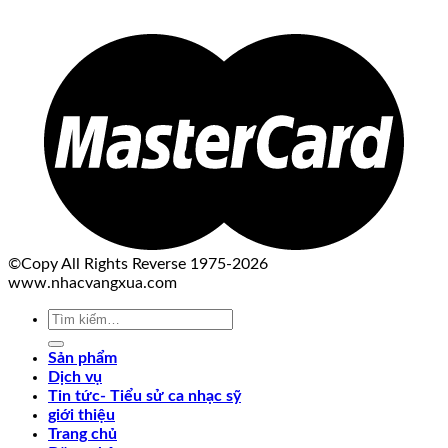
©Copy All Rights Reverse 1975-2026
www.nhacvangxua.com
Tìm
kiếm:
Sản phẩm
Dịch vụ
Tin tức- Tiểu sử ca nhạc sỹ
giới thiệu
Trang chủ