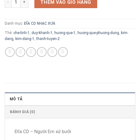
THÊM VÀO GIỎ HÀNG
Danh mục:
ĐĨA CD NHẠC XƯA
Thẻ:
che-linh-1
,
duy-khanh-1
,
huong-que-1
,
huong-que-phuong-dung
,
kim-
dang
,
kim-dang-1
,
thanh-tuyen-2
MÔ TẢ
ĐÁNH GIÁ (0)
Đĩa CD – Người Em xứ bưởi