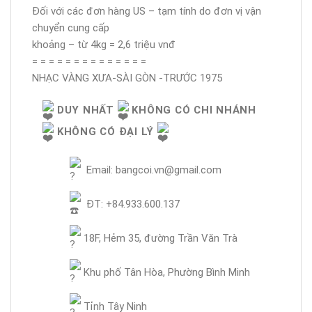
Đối với các đơn hàng US – tạm tính do đơn vị vận
chuyển cung cấp
khoảng – từ 4kg = 2,6 triệu vnđ
= = = = = = = = = = = = = =
NHẠC VÀNG XƯA-SÀI GÒN -TRƯỚC 1975
DUY NHẤT
KHÔNG CÓ CHI NHÁNH
KHÔNG CÓ ĐẠI LÝ
Email: bangcoi.vn@gmail.com
ĐT: +84.933.600.137
18F, Hẻm 35, đường Trần Văn Trà
Khu phố Tân Hòa, Phường Bình Minh
Tỉnh Tây Ninh