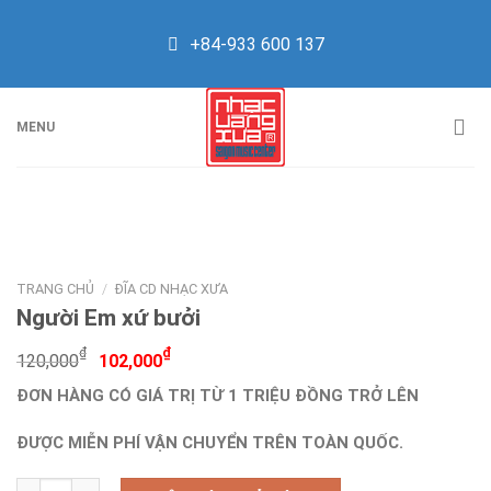
Skip
to
+84-933 600 137
content
MENU
TRANG CHỦ
/
ĐĨA CD NHẠC XƯA
Người Em xứ bưởi
Giá
Giá
₫
₫
120,000
102,000
gốc
hiện
ĐƠN HÀNG CÓ GIÁ TRỊ TỪ 1 TRIỆU ĐỒNG TRỞ LÊN
là:
tại
120,000₫.
là:
ĐƯỢC MIỄN PHÍ VẬN CHUYỂN TRÊN TOÀN QUỐC.
102,000₫.
Người Em xứ bưởi số lượng