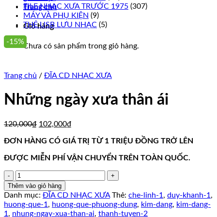
FILE NHẠC XƯA TRƯỚC 1975
(307)
Trang chủ
MÁY VÀ PHỤ KIỆN
(9)
THẺ USB LƯU NHẠC
(5)
Giỏ hàng
-15%
Chưa có sản phẩm trong giỏ hàng.
Trang chủ
/
ĐĨA CD NHẠC XƯA
Những ngày xưa thân ái
Giá
Giá
120,000
₫
102,000
₫
gốc
hiện
ĐƠN HÀNG CÓ GIÁ TRỊ TỪ 1 TRIỆU ĐỒNG TRỞ LÊN
là:
tại
120,000₫.
là:
ĐƯỢC MIỄN PHÍ VẬN CHUYỂN TRÊN TOÀN QUỐC.
102,000₫.
Những
ngày
Thêm vào giỏ hàng
xưa
Danh mục:
ĐĨA CD NHẠC XƯA
Thẻ:
che-linh-1
,
duy-khanh-1
,
thân
huong-que-1
,
huong-que-phuong-dung
,
kim-dang
,
kim-dang-
ái
1
,
nhung-ngay-xua-than-ai
,
thanh-tuyen-2