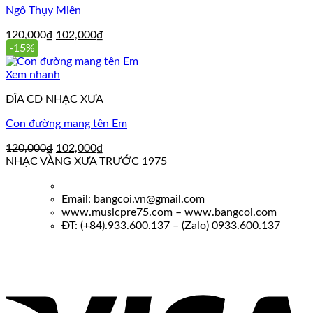
Ngô Thụy Miên
Giá
Giá
120,000
₫
102,000
₫
gốc
hiện
-15%
là:
tại
120,000₫.
là:
Xem nhanh
102,000₫.
ĐĨA CD NHẠC XƯA
Con đường mang tên Em
Giá
Giá
120,000
₫
102,000
₫
gốc
hiện
NHẠC VÀNG XƯA TRƯỚC 1975
là:
tại
120,000₫.
là:
Email: bangcoi.vn@gmail.com
102,000₫.
www.musicpre75.com – www.bangcoi.com
ĐT: (+84).933.600.137 – (Zalo) 0933.600.137