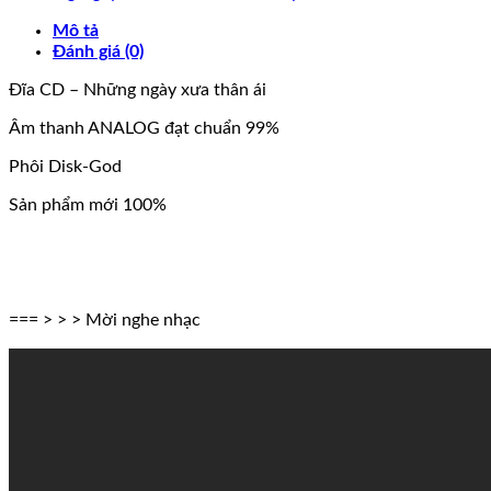
số
lượng
Mô tả
Đánh giá (0)
Đĩa CD – Những ngày xưa thân ái
Âm thanh ANALOG đạt chuẩn 99%
Phôi Disk-God
Sản phẩm mới 100%
=== > > > Mời nghe nhạc