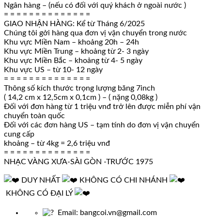
Ngân hàng – (nếu có đối với quý khách ở ngoài nước )
= = = = = = = = = = = = = =
GIAO NHẬN HÀNG: Kể từ Tháng 6/2025
Chúng tôi gởi hàng qua đơn vị vận chuyển trong nước
Khu vực Miền Nam – khoảng 20h – 24h
Khu vực Miền Trung – khoảng từ 2- 3 ngày
Khu vực Miền Bắc – khoảng từ 4- 5 ngày
Khu vực US – từ 10- 12 ngày
= = = = = = = = = = = = = =
Thông số kích thước trọng lượng băng 7inch
( 14,2 cm x 12,5cm x 0,1cm ) – ( nặng 0,08kg )
Đối với đơn hàng từ 1 triệu vnđ trở lên được miễn phí vận
chuyển toàn quốc
Đối với các đơn hàng US – tạm tính do đơn vị vận chuyển
cung cấp
khoảng – từ 4kg = 2,6 triệu vnđ
= = = = = = = = = = = = = =
NHẠC VÀNG XƯA-SÀI GÒN -TRƯỚC 1975
DUY NHẤT
KHÔNG CÓ CHI NHÁNH
KHÔNG CÓ ĐẠI LÝ
Email: bangcoi.vn@gmail.com