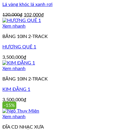
Lá vàng khóc lá xanh rơi
Giá
Giá
120,000
₫
102,000
₫
gốc
hiện
là:
tại
Xem nhanh
120,000₫.
là:
BĂNG 10IN 2-TRACK
102,000₫.
HƯƠNG QUÊ 1
3,500,000
₫
Xem nhanh
BĂNG 10IN 2-TRACK
KIM ĐẰNG 1
3,500,000
₫
-15%
Xem nhanh
ĐĨA CD NHẠC XƯA