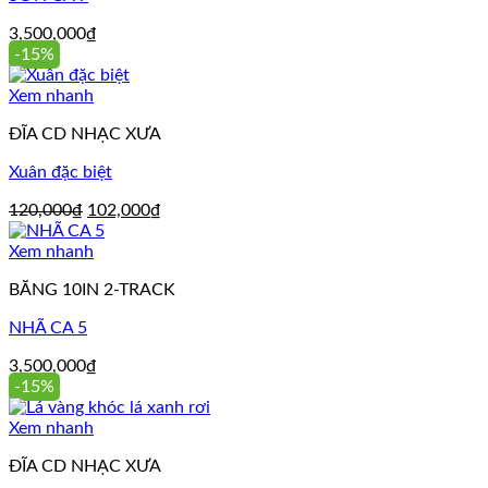
3,500,000
₫
-15%
Xem nhanh
ĐĨA CD NHẠC XƯA
Xuân đặc biệt
Giá
Giá
120,000
₫
102,000
₫
gốc
hiện
là:
tại
Xem nhanh
120,000₫.
là:
BĂNG 10IN 2-TRACK
102,000₫.
NHÃ CA 5
3,500,000
₫
-15%
Xem nhanh
ĐĨA CD NHẠC XƯA