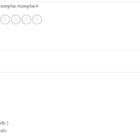
ruong-hai
,
truong-hai-9
Mb )
Zalo