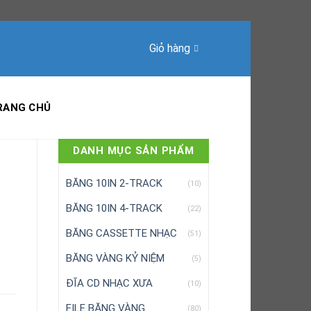
Giỏ hàng
RANG CHỦ
DANH MỤC SẢN PHẨM
BĂNG 10IN 2-TRACK
(10)
BĂNG 10IN 4-TRACK
(22)
BĂNG CASSETTE NHẠC
(51)
BĂNG VÀNG KỶ NIỆM
(5)
ĐĨA CD NHẠC XƯA
(10)
FILE BĂNG VÀNG
(80)