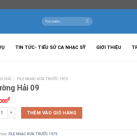
Tìm
kiếm:
VỤ
TIN TỨC- TIỂU SỬ CA NHẠC SỸ
GIỚI THIỆU
T
G CHỦ
/
FILE NHẠC XƯA TRƯỚC 1975
ường Hải 09
₫
000
ng Hải 09 số lượng
THÊM VÀO GIỎ HÀNG
 mục:
FILE NHẠC XƯA TRƯỚC 1975