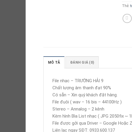
Thẻ:
t
MÔ TẢ
ĐÁNH GIÁ (0)
File nhạc – TRƯỜNG HẢI 9
Chất lượng âm thanh đạt 90%
Có sẵn – Xin quý khách đặt hàng.
File đuôi ( wav – 16 bis – 44100Hz )
Stereo – Annalog – 2 kênh
Kèm hình Bìa List nhạc ( JPG 2050fix ~ 1
File được gởi qua Driver – Google Hoặc 
Liên lạc ngay SĐT: 0933.600.137