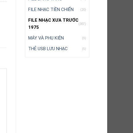
FILE NHẠC TIỀN CHIẾN
(20)
FILE NHẠC XƯA TRƯỚC
(307)
1975
MÁY VÀ PHỤ KIỆN
(9)
THẺ USB LƯU NHẠC
(5)