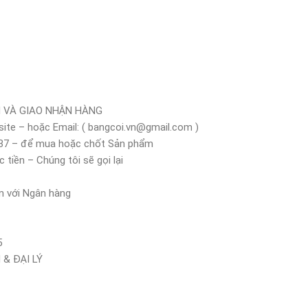
 VÀ GIAO NHẬN HÀNG
site – hoặc Email: ( bangcoi.vn@gmail.com )
.137 – để mua hoặc chốt Sản phẩm
iền – Chúng tôi sẽ gọi lại
n với Ngân hàng
5
& ĐẠI LÝ