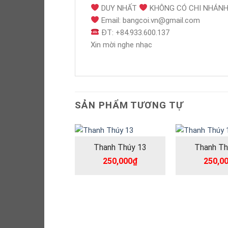
DUY NHẤT
KHÔNG CÓ CHI NHÁNH 
Email: bangcoi.vn@gmail.com
ĐT: +84.933.600.137
Xin mời nghe nhạc
SẢN PHẨM TƯƠNG TỰ
Thanh Thúy 13
Thanh Th
250,000
₫
250,0