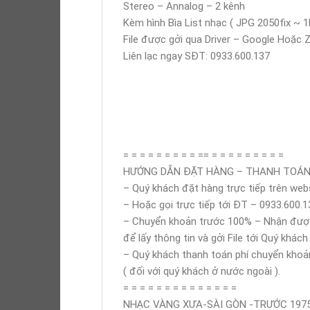
Stereo – Annalog – 2 kênh
Kèm hình Bìa List nhạc ( JPG 2050fix ~ 1
File được gởi qua Driver – Google Hoặc 
Liên lạc ngay SĐT: 0933.600.137
= = = = = = = = = == = = = = = = = = =
HƯỚNG DẪN ĐẶT HÀNG – THANH TOÁN
– Quý khách đặt hàng trực tiếp trên web
– Hoặc gọi trực tiếp tới ĐT – 0933.600
– Chuyển khoản trước 100% – Nhận được t
để lấy thông tin và gởi File tới Quý khách
– Quý khách thanh toán phí chuyển khoả
( đối với quý khách ở nước ngoài ).
= = = = = = = = = = = = = =
NHẠC VÀNG XƯA-SÀI GÒN -TRƯỚC 197