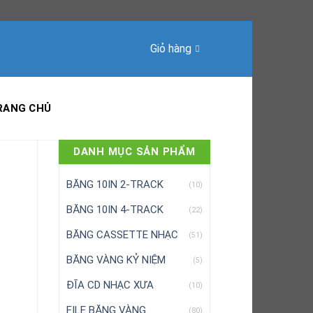
Giỏ hàng
RANG CHỦ
DANH MỤC SẢN PHẨM
BĂNG 10IN 2-TRACK
(10)
BĂNG 10IN 4-TRACK
(22)
BĂNG CASSETTE NHẠC
(51)
BĂNG VÀNG KỶ NIỆM
(5)
ĐĨA CD NHẠC XƯA
(10)
FILE BĂNG VÀNG
(80)