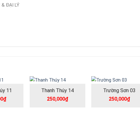
& ĐẠI LÝ
úy 11
Thanh Thúy 14
Trường Sơn 03
00
₫
250,000
₫
250,000
₫