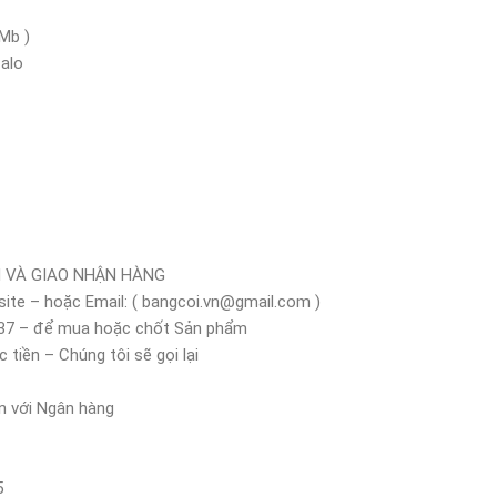
Mb )
Zalo
 VÀ GIAO NHẬN HÀNG
site – hoặc Email: ( bangcoi.vn@gmail.com )
.137 – để mua hoặc chốt Sản phẩm
iền – Chúng tôi sẽ gọi lại
n với Ngân hàng
5