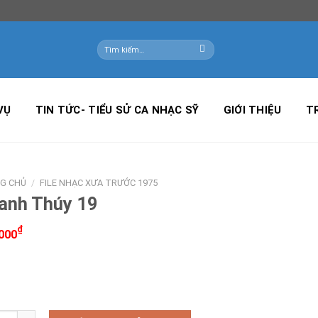
Tìm
kiếm:
VỤ
TIN TỨC- TIỂU SỬ CA NHẠC SỸ
GIỚI THIỆU
T
G CHỦ
/
FILE NHẠC XƯA TRƯỚC 1975
anh Thúy 19
₫
000
h Thúy 19 số lượng