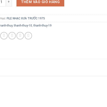
THÊM VÀO GIỎ HÀNG
 mục:
FILE NHẠC XƯA TRƯỚC 1975
hanh-thuy
,
thanh-thuy-10
,
thanh-thuy-19