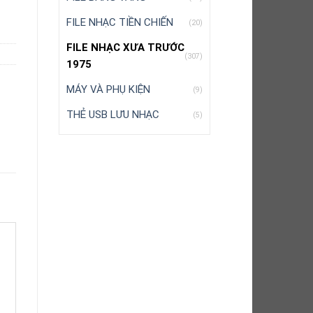
FILE NHẠC TIỀN CHIẾN
(20)
FILE NHẠC XƯA TRƯỚC
(307)
1975
MÁY VÀ PHỤ KIỆN
(9)
THẺ USB LƯU NHẠC
(5)