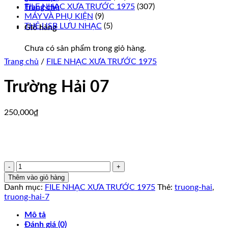
FILE NHẠC XƯA TRƯỚC 1975
(307)
Trang chủ
MÁY VÀ PHỤ KIỆN
(9)
THẺ USB LƯU NHẠC
(5)
Giỏ hàng
Chưa có sản phẩm trong giỏ hàng.
Trang chủ
/
FILE NHẠC XƯA TRƯỚC 1975
Trường Hải 07
250,000
₫
Trường
Hải
Thêm vào giỏ hàng
07
Danh mục:
FILE NHẠC XƯA TRƯỚC 1975
Thẻ:
truong-hai
,
số
truong-hai-7
lượng
Mô tả
Đánh giá (0)