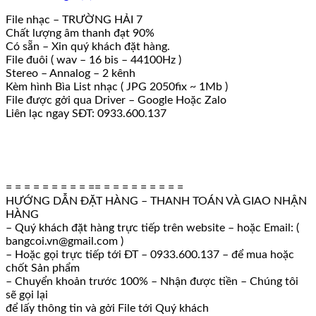
File nhạc – TRƯỜNG HẢI 7
Chất lượng âm thanh đạt 90%
Có sẵn – Xin quý khách đặt hàng.
File đuôi ( wav – 16 bis – 44100Hz )
Stereo – Annalog – 2 kênh
Kèm hình Bìa List nhạc ( JPG 2050fix ~ 1Mb )
File được gởi qua Driver – Google Hoặc Zalo
Liên lạc ngay SĐT: 0933.600.137
= = = = = = = = = == = = = = = = = = =
HƯỚNG DẪN ĐẶT HÀNG – THANH TOÁN VÀ GIAO NHẬN
HÀNG
– Quý khách đặt hàng trực tiếp trên website – hoặc Email: (
bangcoi.vn@gmail.com )
– Hoặc gọi trực tiếp tới ĐT – 0933.600.137 – để mua hoặc
chốt Sản phẩm
– Chuyển khoản trước 100% – Nhận được tiền – Chúng tôi
sẽ gọi lại
để lấy thông tin và gởi File tới Quý khách