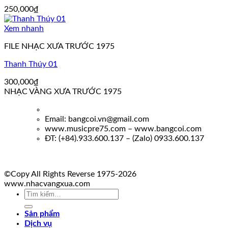
250,000
₫
Xem nhanh
FILE NHẠC XƯA TRƯỚC 1975
Thanh Thúy 01
300,000
₫
NHẠC VÀNG XƯA TRƯỚC 1975
Email: bangcoi.vn@gmail.com
www.musicpre75.com – www.bangcoi.com
ĐT: (+84).933.600.137 – (Zalo) 0933.600.137
©Copy All Rights Reverse 1975-2026
www.nhacvangxua.com
Tìm
kiếm:
Sản phẩm
Dịch vụ