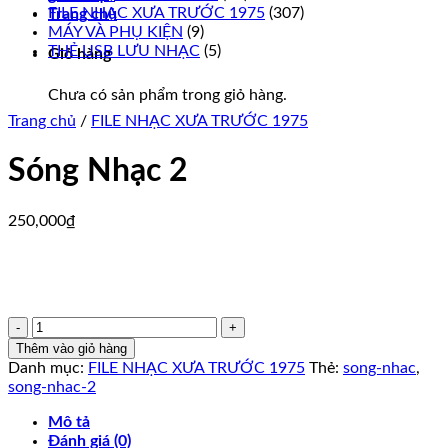
FILE NHẠC XƯA TRƯỚC 1975
(307)
Trang chủ
MÁY VÀ PHỤ KIỆN
(9)
THẺ USB LƯU NHẠC
(5)
Giỏ hàng
Chưa có sản phẩm trong giỏ hàng.
Trang chủ
/
FILE NHẠC XƯA TRƯỚC 1975
Sóng Nhạc 2
250,000
₫
Sóng
Nhạc
Thêm vào giỏ hàng
2
Danh mục:
FILE NHẠC XƯA TRƯỚC 1975
Thẻ:
song-nhac
,
số
song-nhac-2
lượng
Mô tả
Đánh giá (0)