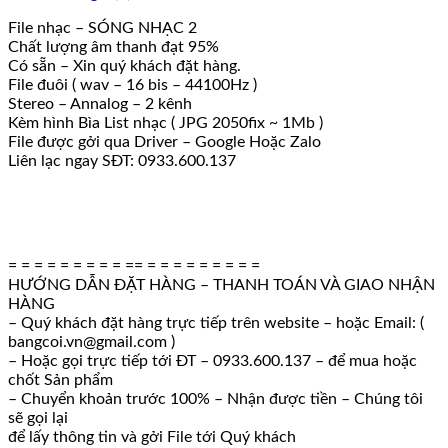
File nhạc – SÓNG NHẠC 2
Chất lượng âm thanh đạt 95%
Có sẵn – Xin quý khách đặt hàng.
File đuôi ( wav – 16 bis – 44100Hz )
Stereo – Annalog – 2 kênh
Kèm hình Bìa List nhạc ( JPG 2050fix ~ 1Mb )
File được gởi qua Driver – Google Hoặc Zalo
Liên lạc ngay SĐT: 0933.600.137
= = = = = = = = = == = = = = = = = = =
HƯỚNG DẪN ĐẶT HÀNG – THANH TOÁN VÀ GIAO NHẬN
HÀNG
– Quý khách đặt hàng trực tiếp trên website – hoặc Email: (
bangcoi.vn@gmail.com )
– Hoặc gọi trực tiếp tới ĐT – 0933.600.137 – để mua hoặc
chốt Sản phẩm
– Chuyển khoản trước 100% – Nhận được tiền – Chúng tôi
sẽ gọi lại
để lấy thông tin và gởi File tới Quý khách