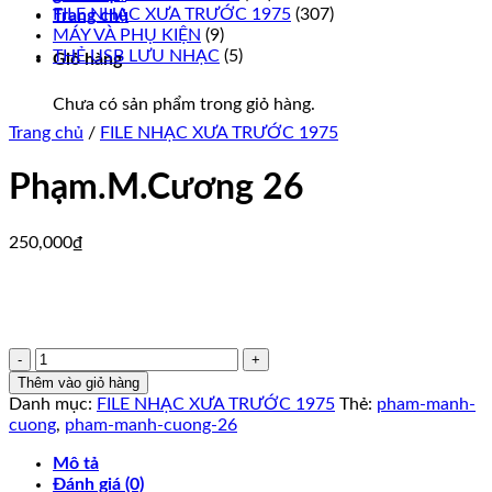
FILE NHẠC XƯA TRƯỚC 1975
(307)
Trang chủ
MÁY VÀ PHỤ KIỆN
(9)
THẺ USB LƯU NHẠC
(5)
Giỏ hàng
Chưa có sản phẩm trong giỏ hàng.
Trang chủ
/
FILE NHẠC XƯA TRƯỚC 1975
Phạm.M.Cương 26
250,000
₫
Phạm.M.Cương
26
Thêm vào giỏ hàng
số
Danh mục:
FILE NHẠC XƯA TRƯỚC 1975
Thẻ:
pham-manh-
lượng
cuong
,
pham-manh-cuong-26
Mô tả
Đánh giá (0)