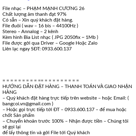
File nhạc – PHẠM MẠNH CƯƠNG 26
Chất lượng âm thanh đạt 97%
Có sẵn – Xin quý khách đặt hàng.
File đuôi ( wav – 16 bis – 44100Hz )
Stereo – Annalog – 2 kênh
Kèm hình Bìa List nhạc ( JPG 2050fix ~ 1Mb )
File được gởi qua Driver – Google Hoặc Zalo
Liên lạc ngay SĐT: 0933.600.137
= = = = = = = = = == = = = = = = = = =
HƯỚNG DẪN ĐẶT HÀNG – THANH TOÁN VÀ GIAO NHẬN
HÀNG
– Quý khách đặt hàng trực tiếp trên website – hoặc Email: (
bangcoi.vn@gmail.com )
– Hoặc gọi trực tiếp tới ĐT – 0933.600.137 – để mua hoặc
chốt Sản phẩm
– Chuyển khoản trước 100% – Nhận được tiền – Chúng tôi
sẽ gọi lại
để lấy thông tin và gởi File tới Quý khách