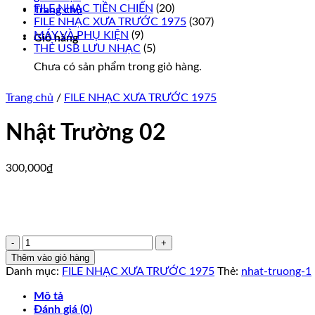
FILE NHẠC TIỀN CHIẾN
(20)
Trang chủ
FILE NHẠC XƯA TRƯỚC 1975
(307)
MÁY VÀ PHỤ KIỆN
(9)
Giỏ hàng
THẺ USB LƯU NHẠC
(5)
Chưa có sản phẩm trong giỏ hàng.
Trang chủ
/
FILE NHẠC XƯA TRƯỚC 1975
Nhật Trường 02
300,000
₫
Nhật
Trường
Thêm vào giỏ hàng
02
Danh mục:
FILE NHẠC XƯA TRƯỚC 1975
Thẻ:
nhat-truong-1
số
lượng
Mô tả
Đánh giá (0)