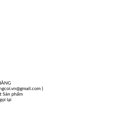
HÀNG
angcoi.vn@gmail.com )
ốt Sản phẩm
ọi lại