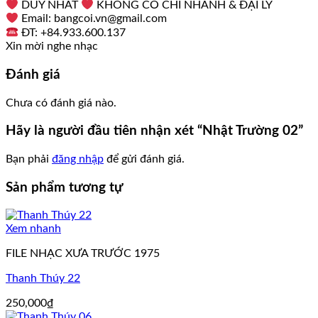
DUY NHẤT
KHÔNG CÓ CHI NHÁNH & ĐẠI LÝ
Email: bangcoi.vn@gmail.com
ĐT: +84.933.600.137
Xin mời nghe nhạc
Đánh giá
Chưa có đánh giá nào.
Hãy là người đầu tiên nhận xét “Nhật Trường 02”
Bạn phải
đăng nhập
để gửi đánh giá.
Sản phẩm tương tự
Xem nhanh
FILE NHẠC XƯA TRƯỚC 1975
Thanh Thúy 22
250,000
₫