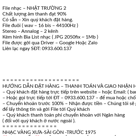
File nhạc – NHẬT TRƯỜNG 2
Chất lượng âm thanh đạt 90%
Có sẵn – Xin quý khách đặt hàng.
File đuôi ( wav – 16 bis – 44100Hz )
Stereo – Annalog – 2 kênh
Kèm hình Bìa List nhạc ( JPG 2050fix ~ 1Mb )
File được gởi qua Driver – Google Hoặc Zalo
Liên lạc ngay SĐT: 0933.600.137
= = = = = = = = = == = = = = = = = = =
HƯỚNG DẪN ĐẶT HÀNG – THANH TOÁN VÀ GIAO NHẬN 
– Quý khách đặt hàng trực tiếp trên website – hoặc Email: ( b
– Hoặc gọi trực tiếp tới ĐT – 0933.600.137 – để mua hoặc ch
– Chuyển khoản trước 100% – Nhận được tiền – Chúng tôi sẽ g
để lấy thông tin và gởi File tới Quý khách
– Quý khách thanh toán phí chuyển khoản với Ngân hàng
( đối với quý khách ở nước ngoài ).
= = = = = = = = = = = = = =
NHẠC VÀNG XƯA-SÀI GÒN -TRƯỚC 1975