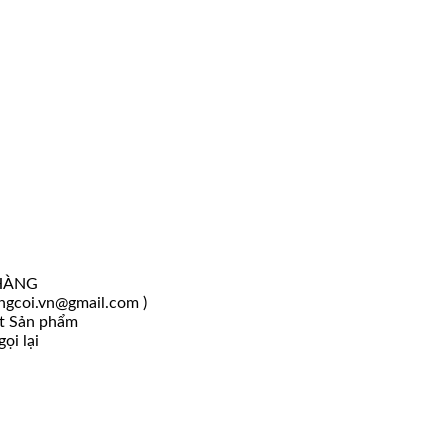
HÀNG
angcoi.vn@gmail.com )
ốt Sản phẩm
ọi lại