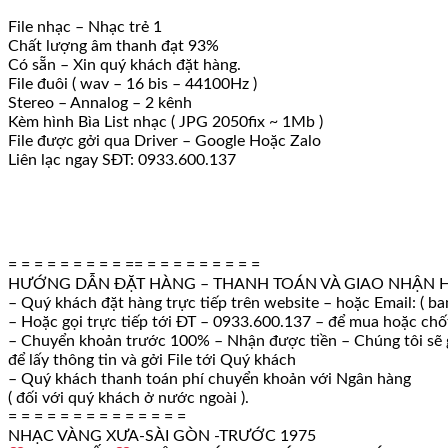
File nhạc – Nhạc trẻ 1
Chất lượng âm thanh đạt 93%
Có sẵn – Xin quý khách đặt hàng.
File đuôi ( wav – 16 bis – 44100Hz )
Stereo – Annalog – 2 kênh
Kèm hình Bìa List nhạc ( JPG 2050fix ~ 1Mb )
File được gởi qua Driver – Google Hoặc Zalo
Liên lạc ngay SĐT: 0933.600.137
= = = = = = = = = == = = = = = = = = =
HƯỚNG DẪN ĐẶT HÀNG – THANH TOÁN VÀ GIAO NHẬN 
– Quý khách đặt hàng trực tiếp trên website – hoặc Email: ( b
– Hoặc gọi trực tiếp tới ĐT – 0933.600.137 – để mua hoặc ch
– Chuyển khoản trước 100% – Nhận được tiền – Chúng tôi sẽ g
để lấy thông tin và gởi File tới Quý khách
– Quý khách thanh toán phí chuyển khoản với Ngân hàng
( đối với quý khách ở nước ngoài ).
= = = = = = = = = = = = = =
NHẠC VÀNG XƯA-SÀI GÒN -TRƯỚC 1975