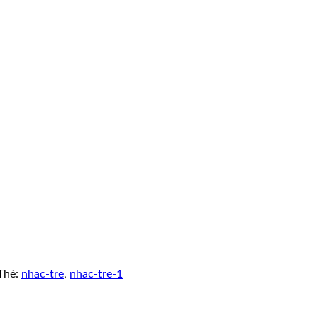
Thẻ:
nhac-tre
,
nhac-tre-1