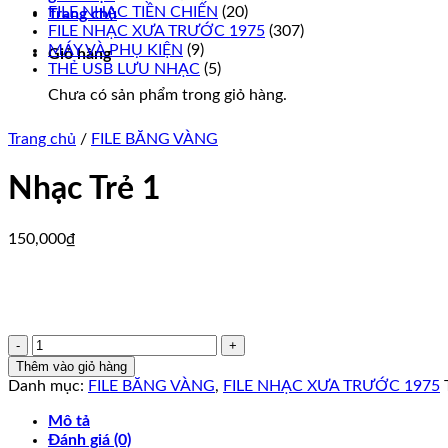
FILE NHẠC TIỀN CHIẾN
(20)
Trang chủ
FILE NHẠC XƯA TRƯỚC 1975
(307)
MÁY VÀ PHỤ KIỆN
(9)
Giỏ hàng
THẺ USB LƯU NHẠC
(5)
Chưa có sản phẩm trong giỏ hàng.
Trang chủ
/
FILE BĂNG VÀNG
Nhạc Trẻ 1
150,000
₫
Nhạc
Trẻ
Thêm vào giỏ hàng
1
Danh mục:
FILE BĂNG VÀNG
,
FILE NHẠC XƯA TRƯỚC 1975
số
lượng
Mô tả
Đánh giá (0)