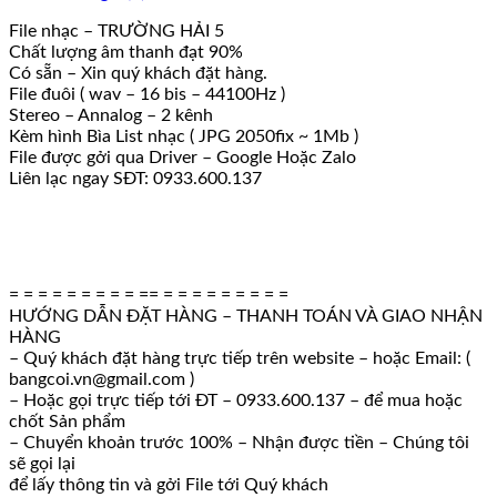
File nhạc – TRƯỜNG HẢI 5
Chất lượng âm thanh đạt 90%
Có sẵn – Xin quý khách đặt hàng.
File đuôi ( wav – 16 bis – 44100Hz )
Stereo – Annalog – 2 kênh
Kèm hình Bìa List nhạc ( JPG 2050fix ~ 1Mb )
File được gởi qua Driver – Google Hoặc Zalo
Liên lạc ngay SĐT: 0933.600.137
= = = = = = = = = == = = = = = = = = =
HƯỚNG DẪN ĐẶT HÀNG – THANH TOÁN VÀ GIAO NHẬN
HÀNG
– Quý khách đặt hàng trực tiếp trên website – hoặc Email: (
bangcoi.vn@gmail.com )
– Hoặc gọi trực tiếp tới ĐT – 0933.600.137 – để mua hoặc
chốt Sản phẩm
– Chuyển khoản trước 100% – Nhận được tiền – Chúng tôi
sẽ gọi lại
để lấy thông tin và gởi File tới Quý khách