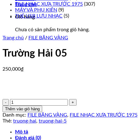
FILE NHẠC XƯA TRƯỚC 1975
(307)
Trang chủ
MÁY VÀ PHỤ KIỆN
(9)
THẺ USB LƯU NHẠC
(5)
Giỏ hàng
Chưa có sản phẩm trong giỏ hàng.
Trang chủ
/
FILE BĂNG VÀNG
Trường Hải 05
250,000
₫
Trường
Hải
Thêm vào giỏ hàng
05
Danh mục:
FILE BĂNG VÀNG
,
FILE NHẠC XƯA TRƯỚC 1975
số
Thẻ:
truong-hai
,
truong-hai-5
lượng
Mô tả
Đánh giá (0)