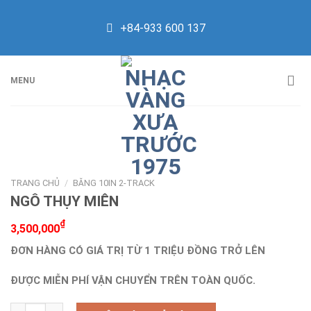
Skip
to
+84-933 600 137
content
MENU
TRANG CHỦ
/
BĂNG 10IN 2-TRACK
NGÔ THỤY MIÊN
₫
3,500,000
ĐƠN HÀNG CÓ GIÁ TRỊ TỪ 1 TRIỆU ĐỒNG TRỞ LÊN
ĐƯỢC MIỄN PHÍ VẬN CHUYỂN TRÊN TOÀN QUỐC.
NGÔ THỤY MIÊN số lượng