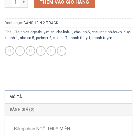
THÊM VÀO GIỎ HÀNG
Danh mục:
BĂNG 10IN 2-TRACK
Thẻ:
17-tinh-ca-ngo-thuy-mien
,
che-linh-1
,
che-linh-5
,
che-linh-tinh-bo-vo
,
duy-
khanh-1
,
nha-ca-5
,
preimer 2
,
son-ca-7
,
thanh-thuy-1
,
thanh-tuyen-1
MÔ TẢ
ĐÁNH GIÁ (0)
Băng nhạc NGÔ THỤY MIÊN