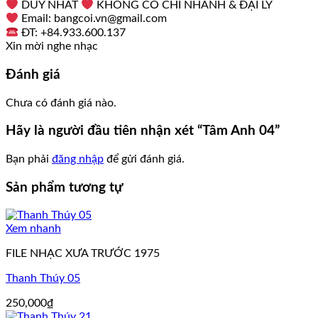
DUY NHẤT
KHÔNG CÓ CHI NHÁNH & ĐẠI LÝ
Email: bangcoi.vn@gmail.com
ĐT: +84.933.600.137
Xin mời nghe nhạc
Đánh giá
Chưa có đánh giá nào.
Hãy là người đầu tiên nhận xét “Tâm Anh 04”
Bạn phải
đăng nhập
để gửi đánh giá.
Sản phẩm tương tự
Xem nhanh
FILE NHẠC XƯA TRƯỚC 1975
Thanh Thúy 05
250,000
₫