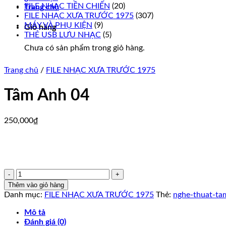
FILE NHẠC TIỀN CHIẾN
(20)
Trang chủ
FILE NHẠC XƯA TRƯỚC 1975
(307)
MÁY VÀ PHỤ KIỆN
(9)
Giỏ hàng
THẺ USB LƯU NHẠC
(5)
Chưa có sản phẩm trong giỏ hàng.
Trang chủ
/
FILE NHẠC XƯA TRƯỚC 1975
Tâm Anh 04
250,000
₫
Tâm
Anh
Thêm vào giỏ hàng
04
Danh mục:
FILE NHẠC XƯA TRƯỚC 1975
Thẻ:
nghe-thuat-ta
số
lượng
Mô tả
Đánh giá (0)