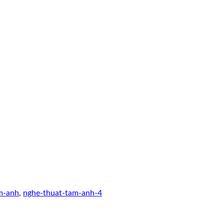
m-anh
,
nghe-thuat-tam-anh-4