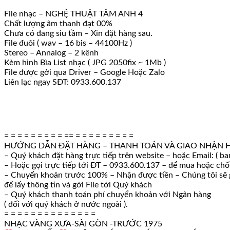
File nhạc – NGHỆ THUẬT TÂM ANH 4
Chất lượng âm thanh đạt 00%
Chưa có đang siu tầm – Xin đặt hàng sau.
File đuôi ( wav – 16 bis – 44100Hz )
Stereo – Annalog – 2 kênh
Kèm hình Bìa List nhạc ( JPG 2050fix ~ 1Mb )
File được gởi qua Driver – Google Hoặc Zalo
Liên lạc ngay SĐT: 0933.600.137
= = = = = = = = = == = = = = = = = = =
HƯỚNG DẪN ĐẶT HÀNG – THANH TOÁN VÀ GIAO NHẬN 
– Quý khách đặt hàng trực tiếp trên website – hoặc Email: ( b
– Hoặc gọi trực tiếp tới ĐT – 0933.600.137 – để mua hoặc ch
– Chuyển khoản trước 100% – Nhận được tiền – Chúng tôi sẽ g
để lấy thông tin và gởi File tới Quý khách
– Quý khách thanh toán phí chuyển khoản với Ngân hàng
( đối với quý khách ở nước ngoài ).
= = = = = = = = = = = = = =
NHẠC VÀNG XƯA-SÀI GÒN -TRƯỚC 1975