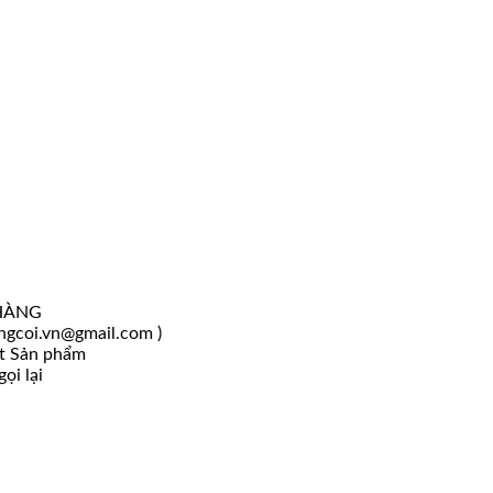
HÀNG
angcoi.vn@gmail.com )
ốt Sản phẩm
ọi lại