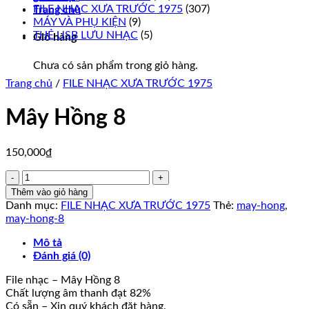
FILE NHẠC XƯA TRƯỚC 1975
(307)
Trang chủ
MÁY VÀ PHỤ KIỆN
(9)
THẺ USB LƯU NHẠC
(5)
Giỏ hàng
Chưa có sản phẩm trong giỏ hàng.
Trang chủ
/
FILE NHẠC XƯA TRƯỚC 1975
Mây Hồng 8
150,000
₫
Mây
Hồng
Thêm vào giỏ hàng
8
Danh mục:
FILE NHẠC XƯA TRƯỚC 1975
Thẻ:
may-hong
,
số
may-hong-8
lượng
Mô tả
Đánh giá (0)
File nhạc – Mây Hồng 8
Chất lượng âm thanh đạt 82%
Có sẵn – Xin quý khách đặt hàng.