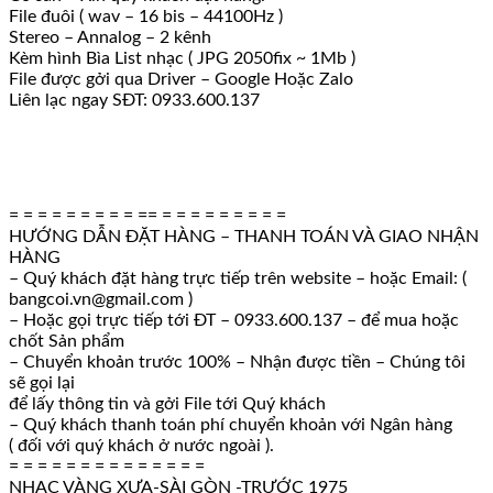
File đuôi ( wav – 16 bis – 44100Hz )
Stereo – Annalog – 2 kênh
Kèm hình Bìa List nhạc ( JPG 2050fix ~ 1Mb )
File được gởi qua Driver – Google Hoặc Zalo
Liên lạc ngay SĐT: 0933.600.137
= = = = = = = = = == = = = = = = = = =
HƯỚNG DẪN ĐẶT HÀNG – THANH TOÁN VÀ GIAO NHẬN
HÀNG
– Quý khách đặt hàng trực tiếp trên website – hoặc Email: (
bangcoi.vn@gmail.com )
– Hoặc gọi trực tiếp tới ĐT – 0933.600.137 – để mua hoặc
chốt Sản phẩm
– Chuyển khoản trước 100% – Nhận được tiền – Chúng tôi
sẽ gọi lại
để lấy thông tin và gởi File tới Quý khách
– Quý khách thanh toán phí chuyển khoản với Ngân hàng
( đối với quý khách ở nước ngoài ).
= = = = = = = = = = = = = =
NHẠC VÀNG XƯA-SÀI GÒN -TRƯỚC 1975