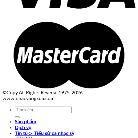
©Copy All Rights Reverse 1975-2026
www.nhacvangxua.com
Tìm
kiếm:
Sản phẩm
Dịch vụ
Tin tức- Tiểu sử ca nhạc sỹ