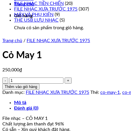
FILE NHẠC TIỀN CHIẾN
(20)
Trang chủ
FILE NHẠC XƯA TRƯỚC 1975
(307)
MÁY VÀ PHỤ KIỆN
(9)
Giỏ hàng
THẺ USB LƯU NHẠC
(5)
Chưa có sản phẩm trong giỏ hàng.
Trang chủ
/
FILE NHẠC XƯA TRƯỚC 1975
Cỏ May 1
250,000
₫
Cỏ
May
Thêm vào giỏ hàng
1
Danh mục:
FILE NHẠC XƯA TRƯỚC 1975
Thẻ:
co-may-1
,
co-
số
lượng
Mô tả
Đánh giá (0)
File nhạc – CỎ MAY 1
Chất lượng âm thanh đạt 96%
Có sẵn – Xin quý khách đặt hàng.