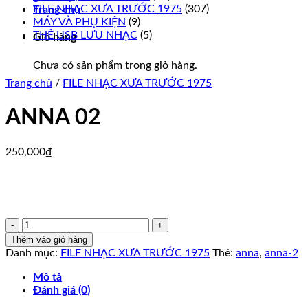
FILE NHẠC XƯA TRƯỚC 1975
(307)
Trang chủ
MÁY VÀ PHỤ KIỆN
(9)
THẺ USB LƯU NHẠC
(5)
Giỏ hàng
Chưa có sản phẩm trong giỏ hàng.
Trang chủ
/
FILE NHẠC XƯA TRƯỚC 1975
ANNA 02
250,000
₫
ANNA
02
Thêm vào giỏ hàng
số
Danh mục:
FILE NHẠC XƯA TRƯỚC 1975
Thẻ:
anna
,
anna-2
lượng
Mô tả
Đánh giá (0)