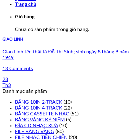
Trang chủ
Giỏ hàng
Chưa có sản phẩm trong giỏ hàng.
GIAO LINH
Giao Linh tên thật là Đỗ Thị Sinh; sinh ngày 8 tháng 9 năm
1949
13 Comments
23
Th3
Danh mục sản phẩm
BĂNG 10IN 2-TRACK
(10)
BĂNG 10IN 4-TRACK
(22)
BĂNG CASSETTE NHẠC
(51)
BĂNG VÀNG KỶ NIỆM
(5)
ĐĨA CD NHẠC XƯA
(10)
FILE BĂNG VÀNG
(80)
FILE NHẠC TIỀN CHIẾN
(20)