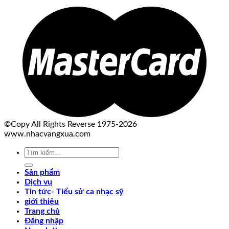
©Copy All Rights Reverse 1975-2026
www.nhacvangxua.com
Tìm
kiếm:
Sản phẩm
Dịch vụ
Tin tức- Tiểu sử ca nhạc sỹ
giới thiệu
Trang chủ
Đăng nhập