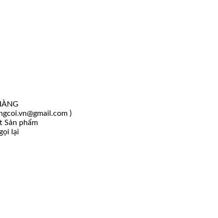
HÀNG
angcoi.vn@gmail.com )
ốt Sản phẩm
ọi lại