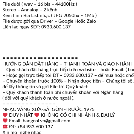
File đuôi ( wav – 16 bis – 44100Hz )
Stereo – Annalog – 2 kênh
Kèm hình Bìa List nhạc ( JPG 2050fix ~ 1Mb )
File được gởi qua Driver – Google Hoặc Zalo
Liên lạc ngay SĐT: 0933.600.137
= = = = = = = = = == = = = = = = = = =
HƯỚNG DẪN ĐẶT HÀNG – THANH TOÁN VÀ GIAO NHẬN 
– Quý khách đặt hàng trực tiếp trên website – hoặc Email: ( b
– Hoặc gọi trực tiếp tới ĐT – 0933.600.137 – để mua hoặc ch
– Chuyển khoản trước 100% – Nhận được tiền – Chúng tôi sẽ g
để lấy thông tin và gởi File tới Quý khách
– Quý khách thanh toán phí chuyển khoản với Ngân hàng
( đối với quý khách ở nước ngoài ).
= = = = = = = = = = = = = =
NHẠC VÀNG XƯA-SÀI GÒN -TRƯỚC 1975
DUY NHẤT
KHÔNG CÓ CHI NHÁNH & ĐẠI LÝ
Email: bangcoi.vn@gmail.com
ĐT: +84.933.600.137
Xin mời nghe nhạc