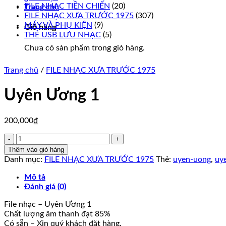
FILE NHẠC TIỀN CHIẾN
(20)
Trang chủ
FILE NHẠC XƯA TRƯỚC 1975
(307)
MÁY VÀ PHỤ KIỆN
(9)
Giỏ hàng
THẺ USB LƯU NHẠC
(5)
Chưa có sản phẩm trong giỏ hàng.
Trang chủ
/
FILE NHẠC XƯA TRƯỚC 1975
Uyên Ương 1
200,000
₫
Uyên
Ương
Thêm vào giỏ hàng
1
Danh mục:
FILE NHẠC XƯA TRƯỚC 1975
Thẻ:
uyen-uong
,
uy
số
lượng
Mô tả
Đánh giá (0)
File nhạc – Uyên Ương 1
Chất lượng âm thanh đạt 85%
Có sẵn – Xin quý khách đặt hàng.