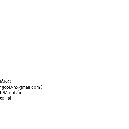
HÀNG
angcoi.vn@gmail.com )
ốt Sản phẩm
ọi lại