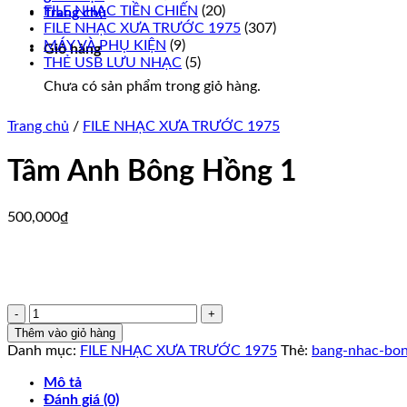
FILE NHẠC TIỀN CHIẾN
(20)
Trang chủ
FILE NHẠC XƯA TRƯỚC 1975
(307)
MÁY VÀ PHỤ KIỆN
(9)
Giỏ hàng
THẺ USB LƯU NHẠC
(5)
Chưa có sản phẩm trong giỏ hàng.
Trang chủ
/
FILE NHẠC XƯA TRƯỚC 1975
Tâm Anh Bông Hồng 1
500,000
₫
Tâm
Anh
Thêm vào giỏ hàng
Bông
Danh mục:
FILE NHẠC XƯA TRƯỚC 1975
Thẻ:
bang-nhac-bo
Hồng
1
Mô tả
số
Đánh giá (0)