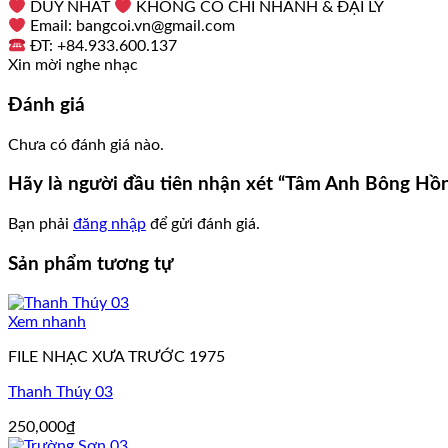
DUY NHẤT
KHÔNG CÓ CHI NHÁNH & ĐẠI LÝ
Email: bangcoi.vn@gmail.com
ĐT: +84.933.600.137
Xin mời nghe nhạc
Đánh giá
Chưa có đánh giá nào.
Hãy là người đầu tiên nhận xét “Tâm Anh Bông Hồ
Bạn phải
đăng nhập
để gửi đánh giá.
Sản phẩm tương tự
Xem nhanh
FILE NHẠC XƯA TRƯỚC 1975
Thanh Thúy 03
250,000
₫