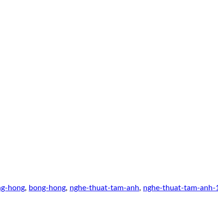
ng-hong
,
bong-hong
,
nghe-thuat-tam-anh
,
nghe-thuat-tam-anh-