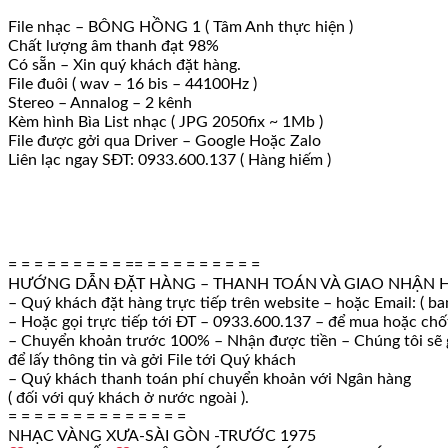
lượng
File nhạc – BÔNG HỒNG 1 ( Tâm Anh thực hiện )
Chất lượng âm thanh đạt 98%
Có sẵn – Xin quý khách đặt hàng.
File đuôi ( wav – 16 bis – 44100Hz )
Stereo – Annalog – 2 kênh
Kèm hình Bìa List nhạc ( JPG 2050fix ~ 1Mb )
File được gởi qua Driver – Google Hoặc Zalo
Liên lạc ngay SĐT: 0933.600.137 ( Hàng hiếm )
= = = = = = = = = == = = = = = = = = =
HƯỚNG DẪN ĐẶT HÀNG – THANH TOÁN VÀ GIAO NHẬN 
– Quý khách đặt hàng trực tiếp trên website – hoặc Email: ( b
– Hoặc gọi trực tiếp tới ĐT – 0933.600.137 – để mua hoặc ch
– Chuyển khoản trước 100% – Nhận được tiền – Chúng tôi sẽ g
để lấy thông tin và gởi File tới Quý khách
– Quý khách thanh toán phí chuyển khoản với Ngân hàng
( đối với quý khách ở nước ngoài ).
= = = = = = = = = = = = = =
NHẠC VÀNG XƯA-SÀI GÒN -TRƯỚC 1975