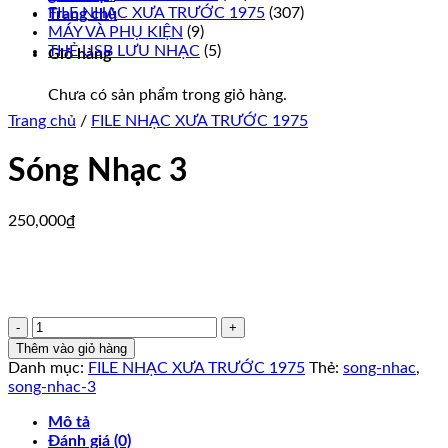
FILE NHẠC XƯA TRƯỚC 1975
(307)
Trang chủ
MÁY VÀ PHỤ KIỆN
(9)
THẺ USB LƯU NHẠC
(5)
Giỏ hàng
Chưa có sản phẩm trong giỏ hàng.
Trang chủ
/
FILE NHẠC XƯA TRƯỚC 1975
Sóng Nhạc 3
250,000
₫
Sóng
Nhạc
Thêm vào giỏ hàng
3
Danh mục:
FILE NHẠC XƯA TRƯỚC 1975
Thẻ:
song-nhac
,
số
song-nhac-3
lượng
Mô tả
Đánh giá (0)