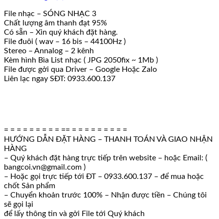
File nhạc – SÓNG NHẠC 3
Chất lượng âm thanh đạt 95%
Có sẵn – Xin quý khách đặt hàng.
File đuôi ( wav – 16 bis – 44100Hz )
Stereo – Annalog – 2 kênh
Kèm hình Bìa List nhạc ( JPG 2050fix ~ 1Mb )
File được gởi qua Driver – Google Hoặc Zalo
Liên lạc ngay SĐT: 0933.600.137
= = = = = = = = = == = = = = = = = = =
HƯỚNG DẪN ĐẶT HÀNG – THANH TOÁN VÀ GIAO NHẬN
HÀNG
– Quý khách đặt hàng trực tiếp trên website – hoặc Email: (
bangcoi.vn@gmail.com )
– Hoặc gọi trực tiếp tới ĐT – 0933.600.137 – để mua hoặc
chốt Sản phẩm
– Chuyển khoản trước 100% – Nhận được tiền – Chúng tôi
sẽ gọi lại
để lấy thông tin và gởi File tới Quý khách