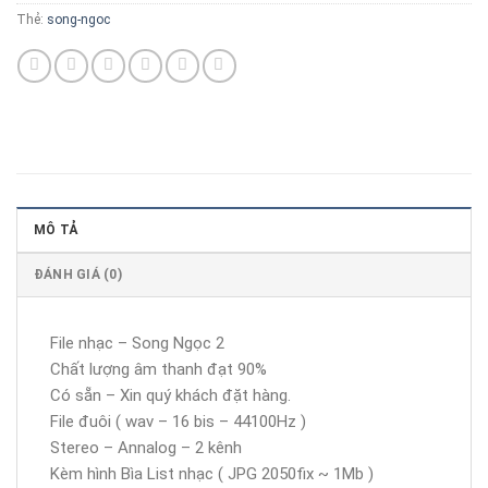
Thẻ:
song-ngoc
MÔ TẢ
ĐÁNH GIÁ (0)
File nhạc – Song Ngọc 2
Chất lượng âm thanh đạt 90%
Có sẵn – Xin quý khách đặt hàng.
File đuôi ( wav – 16 bis – 44100Hz )
Stereo – Annalog – 2 kênh
Kèm hình Bìa List nhạc ( JPG 2050fix ~ 1Mb )