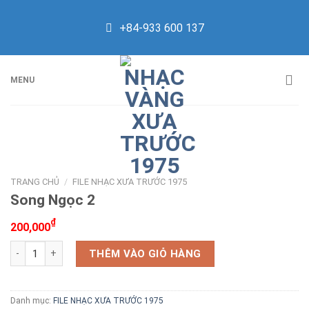
Skip
to
+84-933 600 137
content
MENU
TRANG CHỦ
/
FILE NHẠC XƯA TRƯỚC 1975
Song Ngọc 2
₫
200,000
Song Ngọc 2 số lượng
THÊM VÀO GIỎ HÀNG
Danh mục:
FILE NHẠC XƯA TRƯỚC 1975