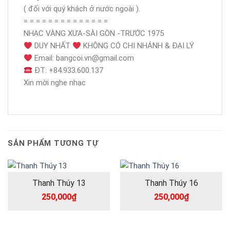
( đối với quý khách ở nước ngoài ).
= = = = = = = = = = = = = =
NHẠC VÀNG XƯA-SÀI GÒN -TRƯỚC 1975
DUY NHẤT
KHÔNG CÓ CHI NHÁNH & ĐẠI LÝ
Email: bangcoi.vn@gmail.com
ĐT: +84.933.600.137
Xin mời nghe nhạc
SẢN PHẨM TƯƠNG TỰ
Thanh Thúy 13
Thanh Thúy 16
250,000
₫
250,000
₫