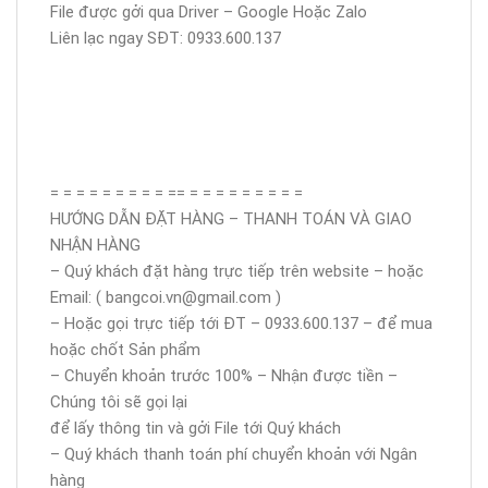
File được gởi qua Driver – Google Hoặc Zalo
Liên lạc ngay SĐT: 0933.600.137
= = = = = = = = = == = = = = = = = = =
HƯỚNG DẪN ĐẶT HÀNG – THANH TOÁN VÀ GIAO
NHẬN HÀNG
– Quý khách đặt hàng trực tiếp trên website – hoặc
Email: ( bangcoi.vn@gmail.com )
– Hoặc gọi trực tiếp tới ĐT – 0933.600.137 – để mua
hoặc chốt Sản phẩm
– Chuyển khoản trước 100% – Nhận được tiền –
Chúng tôi sẽ gọi lại
để lấy thông tin và gởi File tới Quý khách
– Quý khách thanh toán phí chuyển khoản với Ngân
hàng