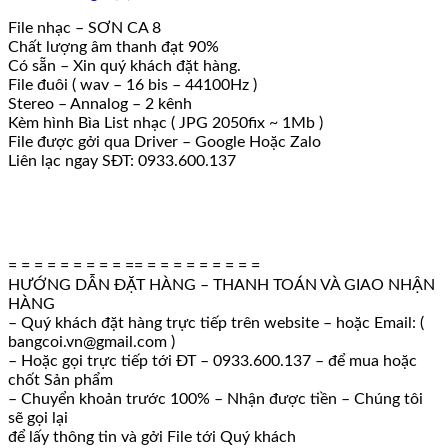
File nhạc – SƠN CA 8
Chất lượng âm thanh đạt 90%
Có sẵn – Xin quý khách đặt hàng.
File đuôi ( wav – 16 bis – 44100Hz )
Stereo – Annalog – 2 kênh
Kèm hình Bìa List nhạc ( JPG 2050fix ~ 1Mb )
File được gởi qua Driver – Google Hoặc Zalo
Liên lạc ngay SĐT: 0933.600.137
= = = = = = = = = == = = = = = = = = =
HƯỚNG DẪN ĐẶT HÀNG – THANH TOÁN VÀ GIAO NHẬN
HÀNG
– Quý khách đặt hàng trực tiếp trên website – hoặc Email: (
bangcoi.vn@gmail.com )
– Hoặc gọi trực tiếp tới ĐT – 0933.600.137 – để mua hoặc
chốt Sản phẩm
– Chuyển khoản trước 100% – Nhận được tiền – Chúng tôi
sẽ gọi lại
để lấy thông tin và gởi File tới Quý khách