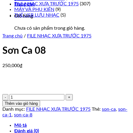
FILE NHẠC XƯA TRƯỚC 1975
(307)
Trang chủ
MÁY VÀ PHỤ KIỆN
(9)
THẺ USB LƯU NHẠC
(5)
Giỏ hàng
Chưa có sản phẩm trong giỏ hàng.
Trang chủ
/
FILE NHẠC XƯA TRƯỚC 1975
Sơn Ca 08
250,000
₫
Sơn
Ca
Thêm vào giỏ hàng
08
Danh mục:
FILE NHẠC XƯA TRƯỚC 1975
Thẻ:
son-ca
,
son-
số
ca-1
,
son-ca-8
lượng
Mô tả
Đánh giá (0)