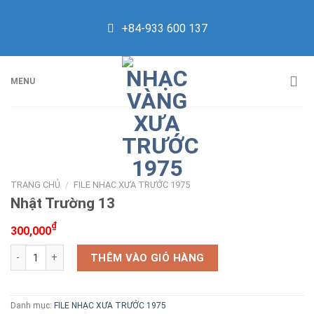
Skip
to
+84-933 600 137
content
MENU
TRANG CHỦ
/
FILE NHẠC XƯA TRƯỚC 1975
Nhật Trường 13
₫
300,000
Nhật Trường 13 số lượng
THÊM VÀO GIỎ HÀNG
Danh mục:
FILE NHẠC XƯA TRƯỚC 1975