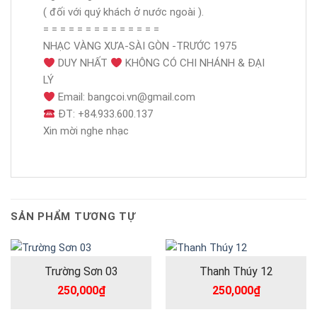
( đối với quý khách ở nước ngoài ).
= = = = = = = = = = = = = =
NHẠC VÀNG XƯA-SÀI GÒN -TRƯỚC 1975
DUY NHẤT
KHÔNG CÓ CHI NHÁNH & ĐẠI
LÝ
Email: bangcoi.vn@gmail.com
ĐT: +84.933.600.137
Xin mời nghe nhạc
SẢN PHẨM TƯƠNG TỰ
Trường Sơn 03
Thanh Thúy 12
250,000
₫
250,000
₫