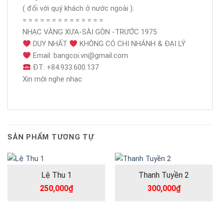
( đối với quý khách ở nước ngoài ).
= = = = = = = = = = = = = =
NHẠC VÀNG XƯA-SÀI GÒN -TRƯỚC 1975
DUY NHẤT
KHÔNG CÓ CHI NHÁNH & ĐẠI LÝ
Email: bangcoi.vn@gmail.com
ĐT: +84.933.600.137
Xin mời nghe nhạc
SẢN PHẨM TƯƠNG TỰ
Lệ Thu 1
Thanh Tuyền 2
250,000
₫
300,000
₫