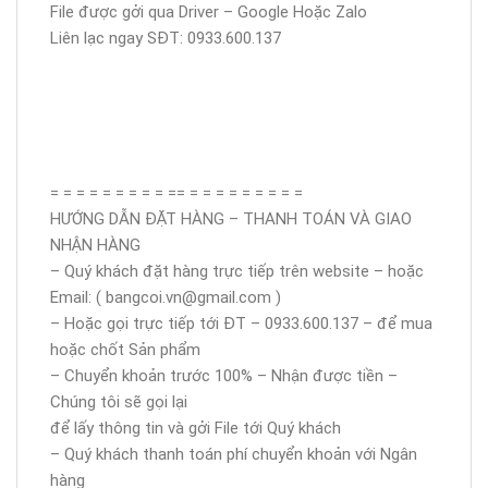
File được gởi qua Driver – Google Hoặc Zalo
Liên lạc ngay SĐT: 0933.600.137
= = = = = = = = = == = = = = = = = = =
HƯỚNG DẪN ĐẶT HÀNG – THANH TOÁN VÀ GIAO
NHẬN HÀNG
– Quý khách đặt hàng trực tiếp trên website – hoặc
Email: ( bangcoi.vn@gmail.com )
– Hoặc gọi trực tiếp tới ĐT – 0933.600.137 – để mua
hoặc chốt Sản phẩm
– Chuyển khoản trước 100% – Nhận được tiền –
Chúng tôi sẽ gọi lại
để lấy thông tin và gởi File tới Quý khách
– Quý khách thanh toán phí chuyển khoản với Ngân
hàng