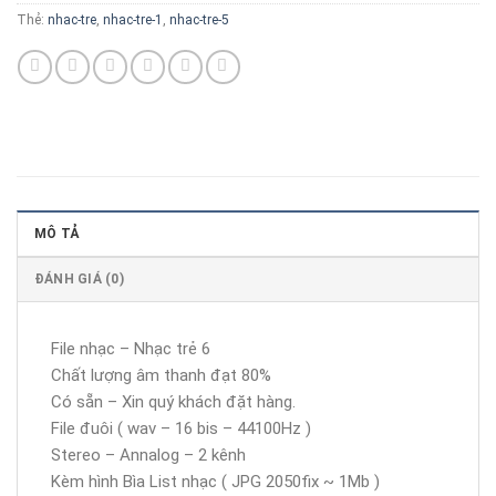
Thẻ:
nhac-tre
,
nhac-tre-1
,
nhac-tre-5
MÔ TẢ
ĐÁNH GIÁ (0)
File nhạc – Nhạc trẻ 6
Chất lượng âm thanh đạt 80%
Có sẵn – Xin quý khách đặt hàng.
File đuôi ( wav – 16 bis – 44100Hz )
Stereo – Annalog – 2 kênh
Kèm hình Bìa List nhạc ( JPG 2050fix ~ 1Mb )