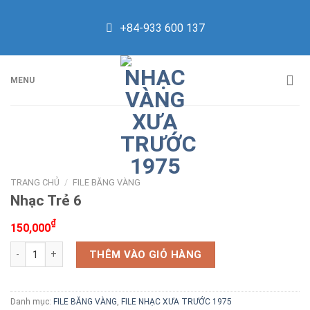
Skip
to
+84-933 600 137
content
MENU
TRANG CHỦ
/
FILE BĂNG VÀNG
Nhạc Trẻ 6
₫
150,000
Nhạc Trẻ 6 số lượng
THÊM VÀO GIỎ HÀNG
Danh mục:
FILE BĂNG VÀNG
,
FILE NHẠC XƯA TRƯỚC 1975