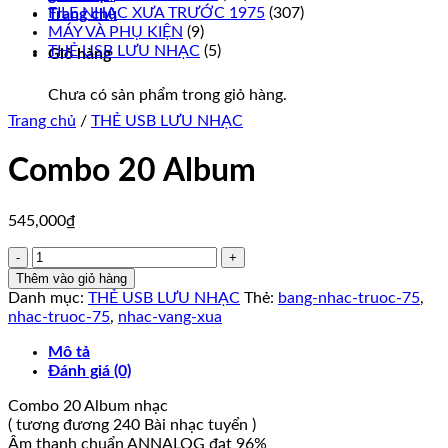
FILE NHẠC XƯA TRƯỚC 1975
(307)
Trang chủ
MÁY VÀ PHỤ KIỆN
(9)
THẺ USB LƯU NHẠC
(5)
Giỏ hàng
Chưa có sản phẩm trong giỏ hàng.
Trang chủ
/
THẺ USB LƯU NHẠC
Combo 20 Album
545,000
₫
Combo
20
Thêm vào giỏ hàng
Album
Danh mục:
THẺ USB LƯU NHẠC
Thẻ:
bang-nhac-truoc-75
,
số
nhac-truoc-75
,
nhac-vang-xua
lượng
Mô tả
Đánh giá (0)
Combo 20 Album nhạc
( tương đương 240 Bài nhạc tuyển )
Âm thanh chuẩn ANNALOG đạt 96%