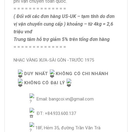
phí vận chuyển toàn quốc.
= = = = = = = = = = = = = =
( Đối với các đơn hàng US-UK – tạm tính do đơn
vị vận chuyển cung cấp ) khoảng – từ 4kg = 2,6
triệu vnđ
Trung tâm hỗ trợ giảm 5% trên tổng đơn hàng
= = = = = = = = = = = = = =
NHẠC VÀNG XƯA-SÀI GÒN -TRƯỚC 1975
DUY NHẤT
KHÔNG CÓ CHI NHÁNH
KHÔNG CÓ ĐẠI LÝ
Email: bangcoi.vn@gmail.com
ĐT: +84.933.600.137
18F, Hẻm 35, đường Trần Văn Trà