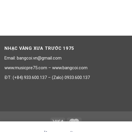
NHẠC VÀNG XƯA TRƯỚC 1975
Email: bangcoi.vn@gmail.com
www.musicpre75.com – www.bangcoi.com
ĐT: (+84).933.600.137 – (Zalo) 0933.600.137
©Copy All Rights Reverse 1975-2026 www.nhacvangxua.com