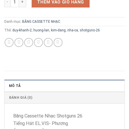
THÊM VÀO GIỎ HÀNG
Danh mục:
BĂNG CASSETTE NHẠC
Thẻ:
duy-khanh-2
,
huong-lan
,
kim-dang
,
nha-ca
,
shotguns-26
MÔ TẢ
ĐÁNH GIÁ (0)
Băng Cassette Nhạc Shotguns 26
Tiếng Hát EL.VIS- Phương