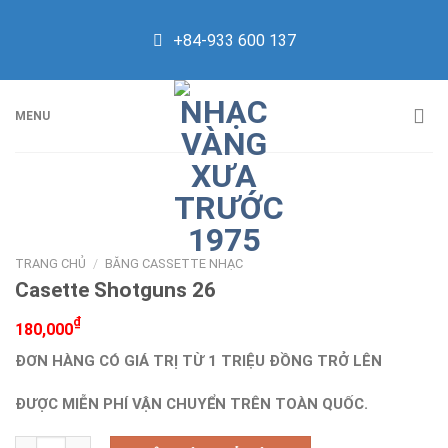
Skip
to
+84-933 600 137
content
MENU
TRANG CHỦ
/
BĂNG CASSETTE NHẠC
Casette Shotguns 26
₫
180,000
ĐƠN HÀNG CÓ GIÁ TRỊ TỪ 1 TRIỆU ĐỒNG TRỞ LÊN
ĐƯỢC MIỄN PHÍ VẬN CHUYỂN TRÊN TOÀN QUỐC.
Casette Shotguns 26 số lượng