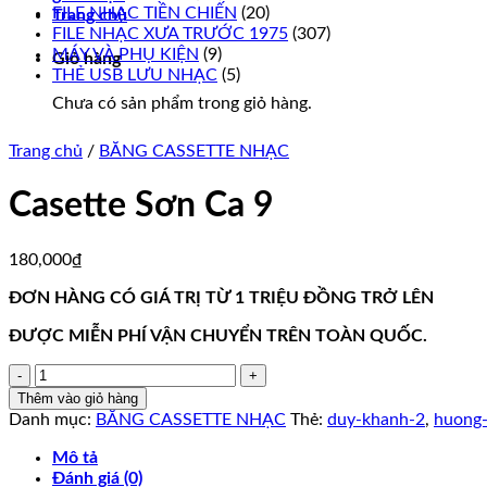
FILE NHẠC TIỀN CHIẾN
(20)
Trang chủ
FILE NHẠC XƯA TRƯỚC 1975
(307)
MÁY VÀ PHỤ KIỆN
(9)
Giỏ hàng
THẺ USB LƯU NHẠC
(5)
Chưa có sản phẩm trong giỏ hàng.
Trang chủ
/
BĂNG CASSETTE NHẠC
Casette Sơn Ca 9
180,000
₫
ĐƠN HÀNG CÓ GIÁ TRỊ TỪ 1 TRIỆU ĐỒNG TRỞ LÊN
ĐƯỢC MIỄN PHÍ VẬN CHUYỂN TRÊN TOÀN QUỐC.
Casette
Sơn
Thêm vào giỏ hàng
Ca
Danh mục:
BĂNG CASSETTE NHẠC
Thẻ:
duy-khanh-2
,
huong-
9
số
Mô tả
lượng
Đánh giá (0)