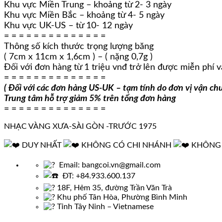
Khu vực Miền Trung – khoảng từ 2- 3 ngày
Khu vực Miền Bắc – khoảng từ 4- 5 ngày
Khu vực UK-US – từ 10- 12 ngày
= = = = = = = = = = = = = =
Thông số kích thước trọng lượng băng
( 7cm x 11cm x 1,6cm ) – ( nặng 0,7g )
Đối với đơn hàng từ 1 triệu vnđ trở lên được miễn phí 
= = = = = = = = = = = = = =
( Đối với các đơn hàng US-UK – tạm tính do đơn vị vận chu
Trung tâm hỗ trợ giảm 5% trên tổng đơn hàng
= = = = = = = = = = = = = =
NHẠC VÀNG XƯA-SÀI GÒN -TRƯỚC 1975
DUY NHẤT
KHÔNG CÓ CHI NHÁNH
KHÔNG 
Email: bangcoi.vn@gmail.com
ĐT: +84.933.600.137
18F, Hẻm 35, đường Trần Văn Trà
Khu phố Tân Hòa, Phường Bình Minh
Tỉnh Tây Ninh – Vietnamese