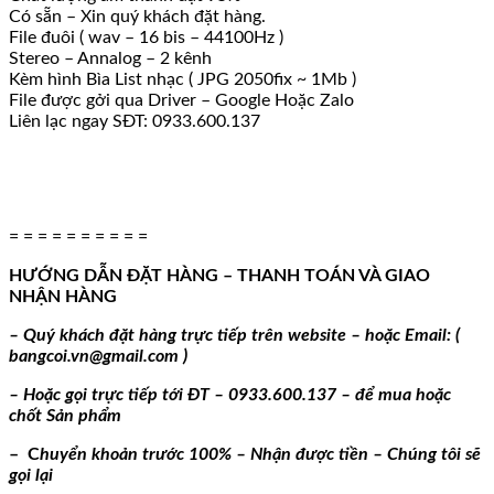
Có sẵn – Xin quý khách đặt hàng.
File đuôi ( wav – 16 bis – 44100Hz )
Stereo – Annalog – 2 kênh
Kèm hình Bìa List nhạc ( JPG 2050fix ~ 1Mb )
File được gởi qua Driver – Google Hoặc Zalo
Liên lạc ngay SĐT: 0933.600.137
= = = = = = = = = =
HƯỚNG DẪN ĐẶT HÀNG – THANH TOÁN VÀ GIAO
NHẬN HÀNG
– Quý khách đặt hàng trực tiếp trên website – hoặc Email: (
bangcoi.vn@gmail.com )
– Hoặc gọi trực tiếp tới ĐT – 0933.600.137 – để mua hoặc
chốt Sản phẩm
– C
huyển khoản trước 100% – Nhận được tiền – Chúng tôi sẽ
gọi lại