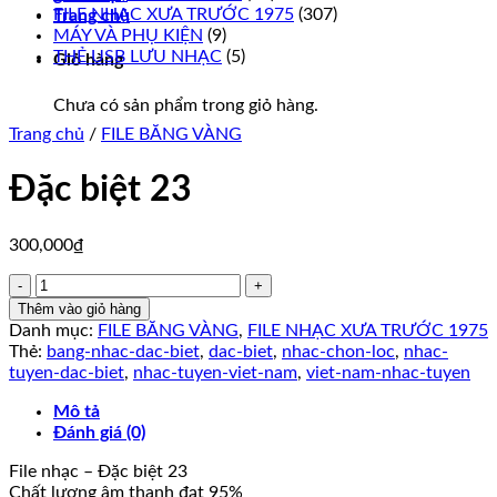
FILE NHẠC XƯA TRƯỚC 1975
(307)
Trang chủ
MÁY VÀ PHỤ KIỆN
(9)
THẺ USB LƯU NHẠC
(5)
Giỏ hàng
Chưa có sản phẩm trong giỏ hàng.
Trang chủ
/
FILE BĂNG VÀNG
Đặc biệt 23
300,000
₫
Đặc
biệt
Thêm vào giỏ hàng
23
Danh mục:
FILE BĂNG VÀNG
,
FILE NHẠC XƯA TRƯỚC 1975
số
Thẻ:
bang-nhac-dac-biet
,
dac-biet
,
nhac-chon-loc
,
nhac-
lượng
tuyen-dac-biet
,
nhac-tuyen-viet-nam
,
viet-nam-nhac-tuyen
Mô tả
Đánh giá (0)
File nhạc – Đặc biệt 23
Chất lượng âm thanh đạt 95%