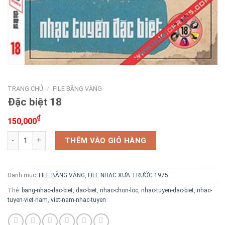
TRANG CHỦ
/
FILE BĂNG VÀNG
Đặc biệt 18
₫
150,000
Đặc biệt 18 số lượng
THÊM VÀO GIỎ HÀNG
Danh mục:
FILE BĂNG VÀNG
,
FILE NHẠC XƯA TRƯỚC 1975
Thẻ:
bang-nhac-dac-biet
,
dac-biet
,
nhac-chon-loc
,
nhac-tuyen-dac-biet
,
nhac-
tuyen-viet-nam
,
viet-nam-nhac-tuyen