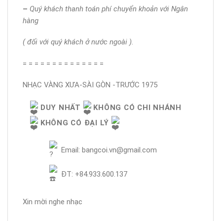
–
Quý khách thanh toán phí chuyển khoản với Ngân
hàng
( đối với quý khách ở nước ngoài ).
= = = = = = = = = = = = = =
NHẠC VÀNG XƯA-SÀI GÒN -TRƯỚC 1975
DUY NHẤT
KHÔNG CÓ CHI NHÁNH
KHÔNG CÓ ĐẠI LÝ
Email: bangcoi.vn@gmail.com
ĐT: +84.933.600.137
Xin mời nghe nhạc