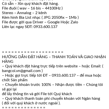
Có sẵn – Xin quý khách đặt hàng.
File đuôi ( wav – 16 bis – 44100Hz )
Stereo – Annalog – 2 kênh
Kèm hình Bìa List nhạc ( JPG 2050fix ~ 1Mb )
File được gởi qua Driver – Google Hoặc Zalo
Liên lạc ngay SĐT: 0933.600.137
= = = = = = = = = == = = = = = = = = =
HƯỚNG DẪN ĐẶT HÀNG – THANH TOÁN VÀ GIAO NHẬN
HÀNG
– Quý khách đặt hàng trực tiếp trên website – hoặc Email: (
bangcoi.vn@gmail.com )
– Hoặc gọi trực tiếp tới ĐT – 0933.600.137 – để mua hoặc
chốt Sản phẩm
– Chuyển khoản trước 100% – Nhận được tiền – Chúng tôi
sẽ gọi lại
để lấy thông tin và gởi File tới Quý khách
– Quý khách thanh toán phí chuyển khoản với Ngân hàng
( đối với quý khách ở nước ngoài ).
= = = = = = = = = = = = = =