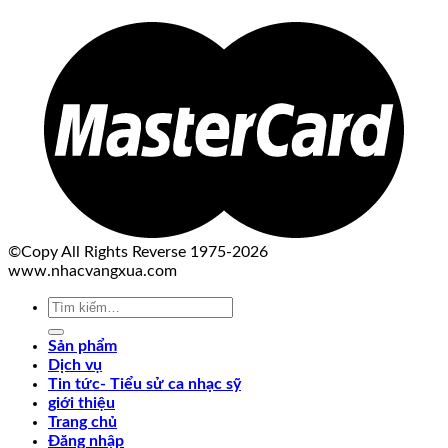
©Copy All Rights Reverse 1975-2026
www.nhacvangxua.com
Tìm
kiếm:
Sản phẩm
Dịch vụ
Tin tức- Tiểu sử ca nhạc sỹ
giới thiệu
Trang chủ
Đăng nhập