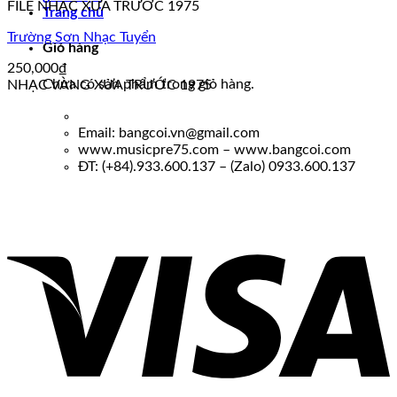
FILE NHẠC XƯA TRƯỚC 1975
Trang chủ
Trường Sơn Nhạc Tuyển
Giỏ hàng
250,000
₫
Chưa có sản phẩm trong giỏ hàng.
NHẠC VÀNG XƯA TRƯỚC 1975
Email: bangcoi.vn@gmail.com
www.musicpre75.com – www.bangcoi.com
ĐT: (+84).933.600.137 – (Zalo) 0933.600.137