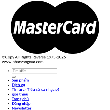
©Copy All Rights Reverse 1975-2026
www.nhacvangxua.com
Tìm
kiếm:
Sản phẩm
Dịch vụ
Tin tức- Tiểu sử ca nhạc sỹ
giới thiệu
Trang chủ
Đăng nhập
Newsletter