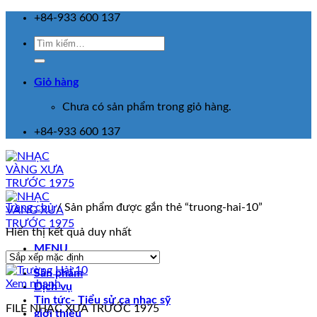
Skip
+84-933 600 137
to
Tìm
content
kiếm:
Giỏ hàng
Chưa có sản phẩm trong giỏ hàng.
+84-933 600 137
Trang chủ
/
Sản phẩm được gắn thẻ “truong-hai-10”
Hiển thị kết quả duy nhất
MENU
Sản phẩm
Xem nhanh
Dịch vụ
Tin tức- Tiểu sử ca nhạc sỹ
FILE NHẠC XƯA TRƯỚC 1975
giới thiệu