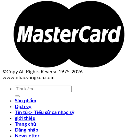
©Copy All Rights Reverse 1975-2026
www.nhacvangxua.com
Tìm
kiếm:
Sản phẩm
Dịch vụ
Tin tức- Tiểu sử ca nhạc sỹ
giới thiệu
Trang chủ
Đăng nhập
Newsletter