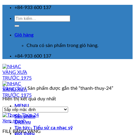
Skip
+84-933 600 137
to
Tìm
content
kiếm:
Giỏ hàng
Chưa có sản phẩm trong giỏ hàng.
+84-933 600 137
Trang chủ
/
Sản phẩm được gắn thẻ “thanh-thuy-24”
Hiển thị kết quả duy nhất
MENU
Sản phẩm
Xem nhanh
Dịch vụ
Tin tức- Tiểu sử ca nhạc sỹ
FILE BĂNG VÀNG
giới thiệu