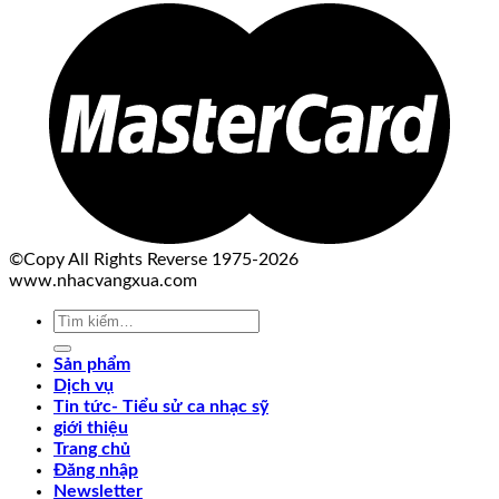
©Copy All Rights Reverse 1975-2026
www.nhacvangxua.com
Tìm
kiếm:
Sản phẩm
Dịch vụ
Tin tức- Tiểu sử ca nhạc sỹ
giới thiệu
Trang chủ
Đăng nhập
Newsletter