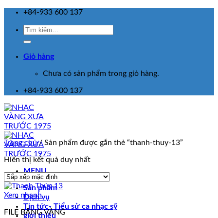
Skip
+84-933 600 137
to
Tìm
content
kiếm:
Giỏ hàng
Chưa có sản phẩm trong giỏ hàng.
+84-933 600 137
Trang chủ
/
Sản phẩm được gắn thẻ “thanh-thuy-13”
Hiển thị kết quả duy nhất
MENU
Sản phẩm
Xem nhanh
Dịch vụ
Tin tức- Tiểu sử ca nhạc sỹ
FILE BĂNG VÀNG
giới thiệu