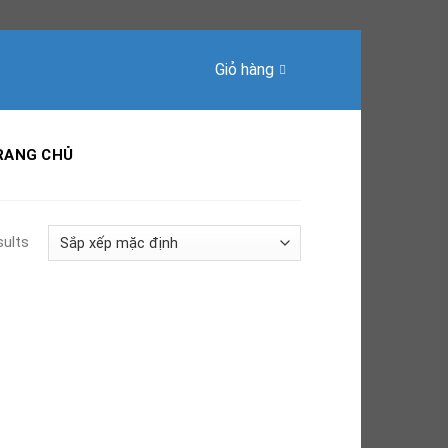
Giỏ hàng
RANG CHỦ
sults