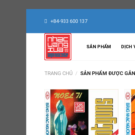
Skip
to
+84-933 600 137
content
SẢN PHẨM
DỊCH 
TRANG CHỦ
/
SẢN PHẨM ĐƯỢC GẮN