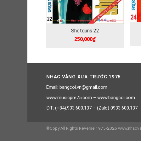
Shotguns 22
250,000
₫
NHẠC VÀNG XƯA TRƯỚC 1975
Email: bangcoi.vn@gmail.com
www.musicpre75.com – www.bangcoi.com
ĐT: (+84).933.600.137 – (Zalo) 0933.600.137
©Copy All Rights Reverse 1975-2026 www.nhacv