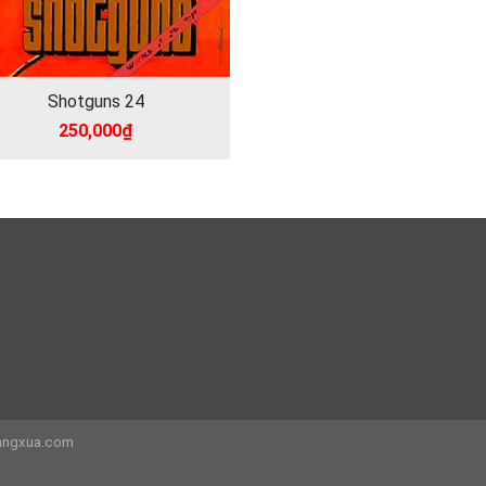
Shotguns 24
250,000
₫
angxua.com