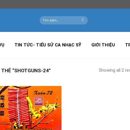
Tìm
kiếm:
VỤ
TIN TỨC- TIỂU SỬ CA NHẠC SỸ
GIỚI THIỆU
T
Showing all 2 re
 THẺ “SHOTGUNS-24”