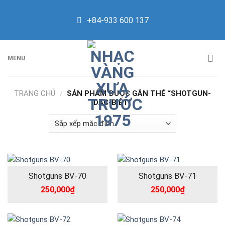
Skip
to
+84-933 600 137
content
MENU
TRANG CHỦ
/
SẢN PHẨM ĐƯỢC GẮN THẺ “SHOTGUN-
DAC-BIET”
Shotguns BV-70
Shotguns BV-71
250,000
₫
250,000
₫