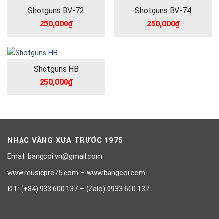
Shotguns BV-72
Shotguns BV-74
250,000
₫
250,000
₫
Shotguns HB
250,000
₫
NHẠC VÀNG XƯA TRƯỚC 1975
Email: bangcoi.vn@gmail.com
www.musicpre75.com – www.bangcoi.com
ĐT: (+84).933.600.137 – (Zalo) 0933.600.137