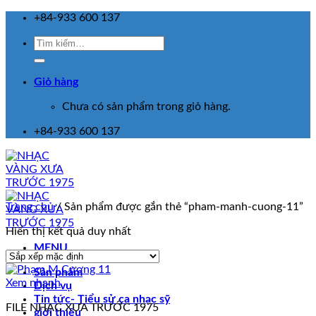
Skip
+84-933 600 137
to
Tìm
content
kiếm:
Giỏ hàng
Chưa có sản phẩm trong giỏ hàng.
+84-933 600 137
Trang chủ
/
Sản phẩm được gắn thẻ “pham-manh-cuong-11”
Hiển thị kết quả duy nhất
MENU
Sản phẩm
Xem nhanh
Dịch vụ
Tin tức- Tiểu sử ca nhạc sỹ
FILE NHẠC XƯA TRƯỚC 1975
giới thiệu