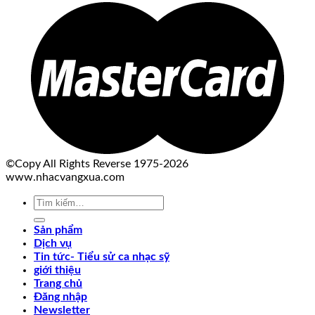
©Copy All Rights Reverse 1975-2026
www.nhacvangxua.com
Tìm
kiếm:
Sản phẩm
Dịch vụ
Tin tức- Tiểu sử ca nhạc sỹ
giới thiệu
Trang chủ
Đăng nhập
Newsletter