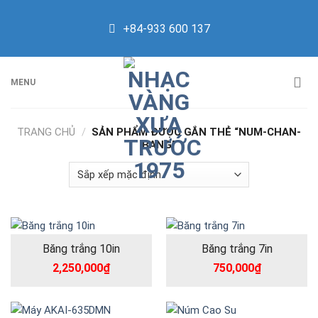
Skip
to
+84-933 600 137
content
MENU
TRANG CHỦ
/
SẢN PHẨM ĐƯỢC GẮN THẺ “NUM-CHAN-
BANG”
Băng trắng 10in
Băng trắng 7in
2,250,000
₫
750,000
₫