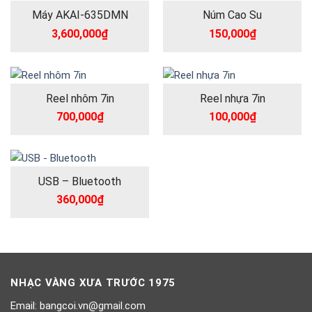
Máy AKAI-635DMN
Núm Cao Su
3,600,000
₫
150,000
₫
Reel nhôm 7in
Reel nhựa 7in
700,000
₫
100,000
₫
USB – Bluetooth
360,000
₫
NHẠC VÀNG XƯA TRƯỚC 1975
Email: bangcoi.vn@gmail.com