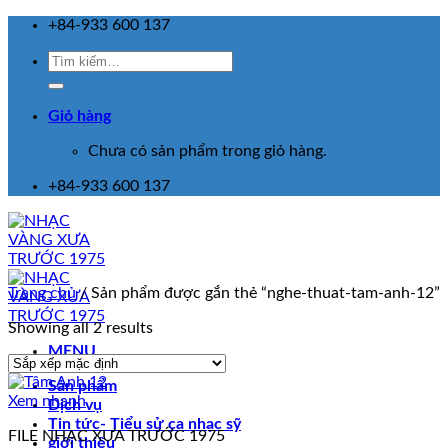
Skip
+84-933 600 137
to
Tìm
content
kiếm:
Giỏ hàng
Chưa có sản phẩm trong giỏ hàng.
+84-933 600 137
Trang chủ
/
Sản phẩm được gắn thẻ “nghe-thuat-tam-anh-12”
Showing all 2 results
MENU
Sản phẩm
Xem nhanh
Dịch vụ
Tin tức- Tiểu sử ca nhạc sỹ
FILE NHẠC XƯA TRƯỚC 1975
giới thiệu