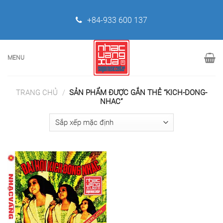
Skip
to
+84-933 600 137
content
MENU
TRANG CHỦ
/
SẢN PHẨM ĐƯỢC GẮN THẺ “KICH-DONG-
NHAC”