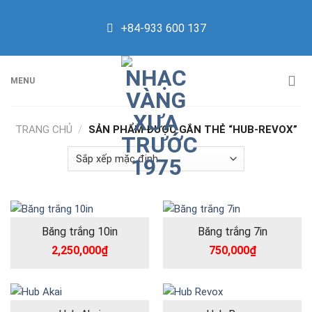
Skip
to
+84-933 600 137
content
MENU
TRANG CHỦ
/
SẢN PHẨM ĐƯỢC GẮN THẺ “HUB-REVOX”
Băng trắng 10in
Băng trắng 7in
2,250,000
₫
750,000
₫