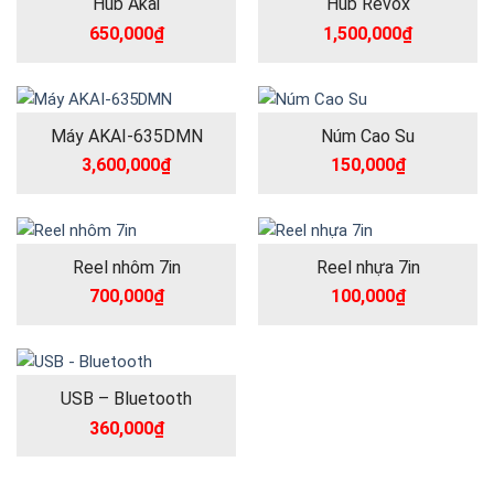
Hub Akai
Hub Revox
650,000
₫
1,500,000
₫
Máy AKAI-635DMN
Núm Cao Su
3,600,000
₫
150,000
₫
Reel nhôm 7in
Reel nhựa 7in
700,000
₫
100,000
₫
USB – Bluetooth
360,000
₫