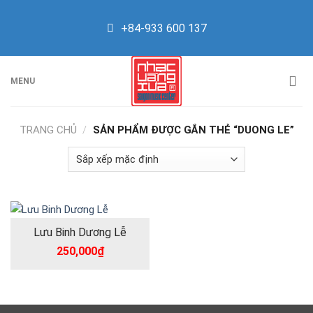
Skip
to
+84-933 600 137
content
MENU
TRANG CHỦ
/
SẢN PHẨM ĐƯỢC GẮN THẺ “DUONG LE”
Lưu Binh Dương Lễ
250,000
₫