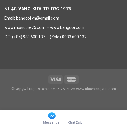
NHẠC VÀNG XƯA TRƯỚC 1975
Email: bangcoi.vn@gmail.com
www.musicpre75.com – www.bangcoi.com
ĐT: (+84).933.600.137 – (Zalo) 0933.600.137
©Copy All Rights Reverse 1975-2026 www.nhacvangxua.com
Messenger
Chat Zalo