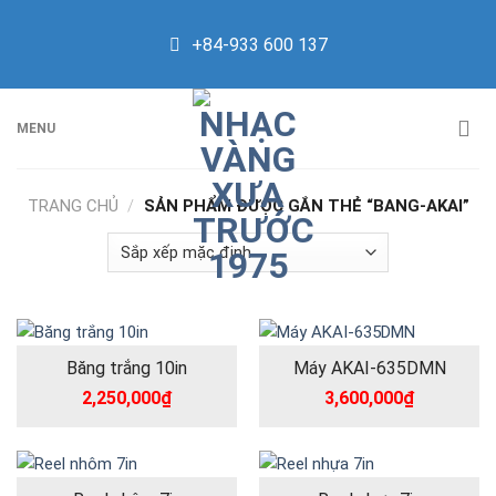
Skip
to
+84-933 600 137
content
MENU
TRANG CHỦ
/
SẢN PHẨM ĐƯỢC GẮN THẺ “BANG-AKAI”
Băng trắng 10in
Máy AKAI-635DMN
2,250,000
₫
3,600,000
₫