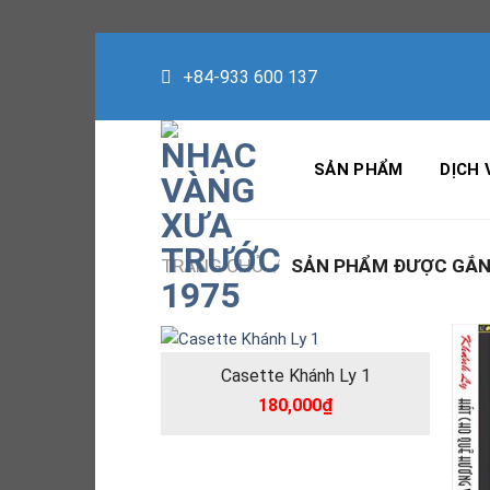
Skip
to
+84-933 600 137
content
SẢN PHẨM
DỊCH 
TRANG CHỦ
/
SẢN PHẨM ĐƯỢC GẮN 
Casette Khánh Ly 1
180,000
₫