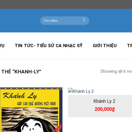
Tìm
kiếm:
VỤ
TIN TỨC- TIỂU SỬ CA NHẠC SỸ
GIỚI THIỆU
T
Showing all 6 re
THẺ “KHANH-LY”
Khánh Ly 2
200,000
₫