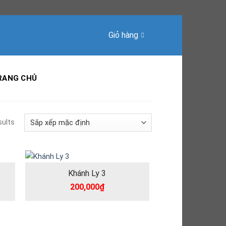
Giỏ hàng
RANG CHỦ
sults
Khánh Ly 3
200,000
₫