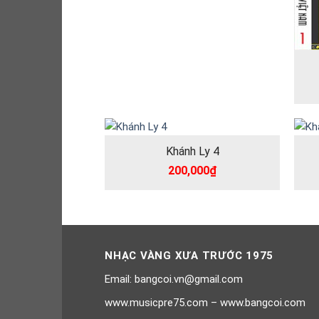
Khánh Ly 4
200,000
₫
NHẠC VÀNG XƯA TRƯỚC 1975
Email: bangcoi.vn@gmail.com
www.musicpre75.com – www.bangcoi.com